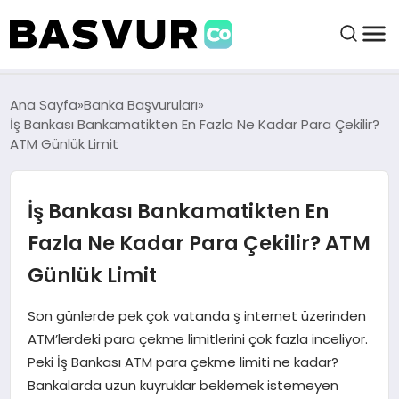
BAŞVURULAR
Ana Sayfa
Banka Başvuruları
İş Bankası Bankamatikten En Fazla Ne Kadar Para Çekilir?
ATM Günlük Limit
BAYILIKLER
İş Bankası Bankamatikten En
HABERLER
Fazla Ne Kadar Para Çekilir? ATM
İŞ FIKIRLERI
Günlük Limit
KRIPTO HABER
Son günlerde pek çok vatanda ş internet üzerinden
ATM’lerdeki para çekme limitlerini çok fazla inceliyor.
Peki İş Bankası ATM para çekme limiti ne kadar?
Bankalarda uzun kuyruklar beklemek istemeyen