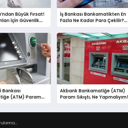
ı’ndan Büyük Fırsat!
İş Bankası Bankamatikten En
ları İçin Güvenlik
Fazla Ne Kadar Para Çekilir?
Alımı İlanı
ATM Günlük Limit
i Bankası
Akbank Bankamatiğe (ATM)
tiğe (ATM) Param
Param Sıkıştı, Ne Yapmalıyım
Ne Yapmalıyım?
larına...