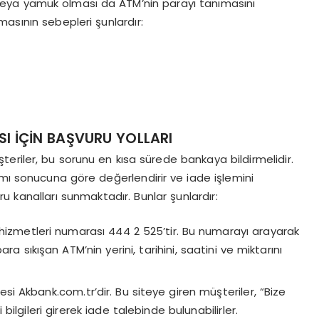
şuk veya yamuk olması da ATM’nin parayı tanımasını
şmasının sebepleri şunlardır:
I İÇİN BAŞVURU YOLLARI
eriler, bu sorunu en kısa sürede bankaya bildirmelidir.
mı sonucuna göre değerlendirir ve iade işlemini
ru kanalları sunmaktadır. Bunlar şunlardır:
hizmetleri numarası 444 2 525’tir. Bu numarayı arayarak
a sıkışan ATM’nin yerini, tarihini, saatini ve miktarını
si Akbank.com.tr’dir. Bu siteye giren müşteriler, “Bize
bilgileri girerek iade talebinde bulunabilirler.