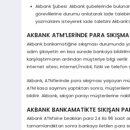
Akbank Şubesi: Akbank şubelerinde bulunan
görevlilerine durumu anlatarak iade talebind
yazmalarını isteyerek iade talebini Akbank’a i
AKBANK ATM’LERİNDE PARA SIKIŞMAS
Akbank bankamatiğine sıkışması durumunda yapı
adım şikayetin en kısa sürede bankaya bildirilm
karşılaştırmanın ardından müşteriye bilgi verilir
internet sitesi, internet/mobil, fiziki ve telefon 
Akbank, ATM’lerinde para sıkışması yaşayan müşt
ATM kasa sayımını yaptıktan sonra, müşterilerin
bildirir. Akbank, sıkışan parayı müşterilerine n
AKBANK BANKAMATİKTE SIKIŞAN PAR
Akbank ATM’sine bırakılan para 24 ila 96 saat a
tamamlandıktan sonra bankaya iletilen para sık