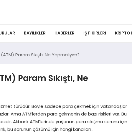
URULAR
BAYILIKLER
HABERLER
İŞ FIKIRLERI
KRIPTO
(ATM) Param Sıkıştı, Ne Yapmalıyım?
M) Param Sıkıştı, Ne
r hizmet türüdür. Böyle sadece para çekmek için vatandaşlar
lar. Ama ATM’lerden para çekmenin de bazı riskleri var. Bu
asıdır. Akbank ATM’lerinde yaşanan para sıkışma sorunu için
ank, bu sorunun çözümü için hangi kanalları…