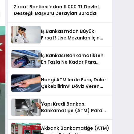
Ziraat Bankası’ndan 11.000 TL Devlet
Desteği! Başvuru Detayları Burada!
İş Bankası’ndan Büyük
Fırsat! Lise Mezunları İçin
Güvenlik Görevlisi Alımı İlanı
İş Bankası Bankamatikten
En Fazla Ne Kadar Para
Çekilir? ATM Günlük Limit
Hangi ATM’lerde Euro, Dolar
Çekebilirim? Döviz Veren
Bankamatikler
Yapı Kredi Bankası
Bankamatiğe (ATM) Param
Sıkıştı, Ne Yapmalıyım?
Akbank Bankamatiğe (ATM)