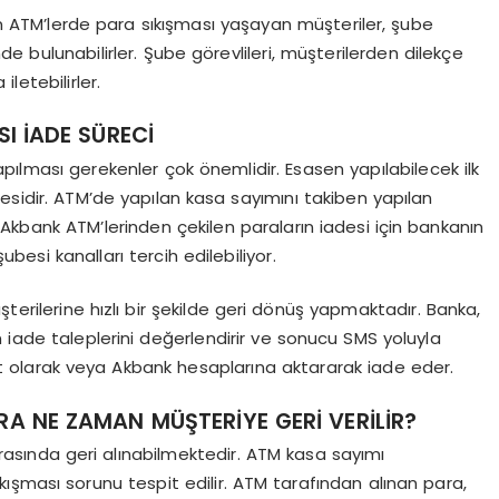
 ATM’lerde para sıkışması yaşayan müşteriler, şube
e bulunabilirler. Şube görevlileri, müşterilerden dilekçe
letebilirler.
I İADE SÜRECİ
lması gerekenler çok önemlidir. Esasen yapılabilecek ilk
esidir. ATM’de yapılan kasa sayımını takiben yapılan
. Akbank ATM’lerinden çekilen paraların iadesi için bankanın
şubesi kanalları tercih edilebiliyor.
erilerine hızlı bir şekilde geri dönüş yapmaktadır. Banka,
 iade taleplerini değerlendirir ve sonucu SMS yoluyla
akit olarak veya Akbank hesaplarına aktararak iade eder.
A NE ZAMAN MÜŞTERİYE GERİ VERİLİR?
rasında geri alınabilmektedir. ATM kasa sayımı
ışması sorunu tespit edilir. ATM tarafından alınan para,