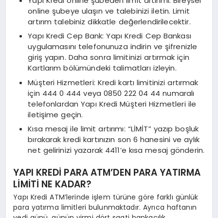
Yapı Kredi online şubeden limit artırımı: Bireysel
online şubeye ulaşın ve talebinizi iletin. Limit
artırım talebiniz dikkatle değerlendirilecektir.
Yapı Kredi Cep Bank: Yapı Kredi Cep Bankası
uygulamasını telefonunuza indirin ve şifrenizle
giriş yapın. Daha sonra limitinizi artırmak için
Kartlarım bölümündeki talimatları izleyin.
Müşteri Hizmetleri: Kredi kartı limitinizi artırmak
için 444 0 444 veya 0850 222 04 44 numaralı
telefonlardan Yapı Kredi Müşteri Hizmetleri ile
iletişime geçin.
Kısa mesaj ile limit artırımı: “LİMİT” yazıp boşluk
bırakarak kredi kartınızın son 6 hanesini ve aylık
net gelirinizi yazarak 4411’e kısa mesaj gönderin.
YAPI KREDİ PARA ATM’DEN PARA YATIRMA
LİMİTİ NE KADAR?
Yapı Kredi ATM’lerinde işlem türüne göre farklı günlük
para yatırma limitleri bulunmaktadır. Ayrıca haftanın
yedi günü, günün yirmi dört saati bankacılık