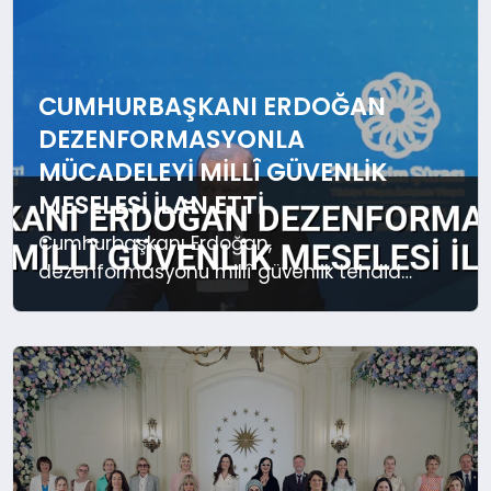
CUMHURBAŞKANI ERDOĞAN
DEZENFORMASYONLA
MÜCADELEYI MILLÎ GÜVENLIK
MESELESI İLAN ETTI
Cumhurbaşkanı Erdoğan,
dezenformasyonu millî güvenlik tehdidi
olarak nitelendirerek, dijital egemenliği
korumak için yeni bir model inşa
ettiklerini belirtti.