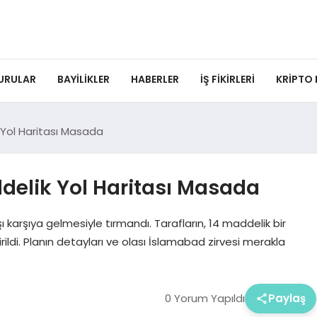
URULAR
BAYILIKLER
HABERLER
İŞ FIKIRLERI
KRIPTO
 Yol Haritası Masada
delik Yol Haritası Masada
 karşıya gelmesiyle tırmandı. Tarafların, 14 maddelik bir
rildi. Planın detayları ve olası İslamabad zirvesi merakla
0 Yorum Yapıldı
Paylaş