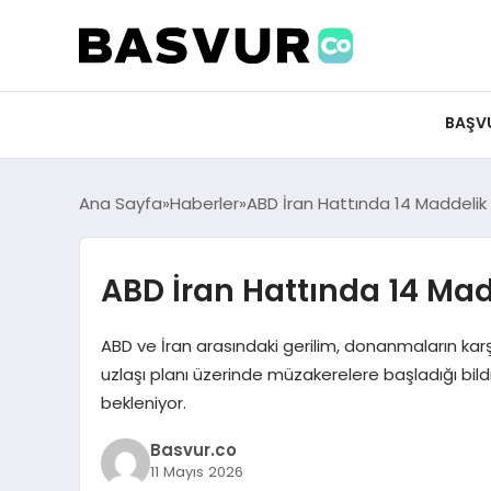
felix markets 360
felix markets app
felix markets forex
felix markets online
felix markets güvenilir mi
BAŞV
Ana Sayfa
Haberler
ABD İran Hattında 14 Maddelik
ABD İran Hattında 14 Mad
ABD ve İran arasındaki gerilim, donanmaların karşı
uzlaşı planı üzerinde müzakerelere başladığı bildi
bekleniyor.
Basvur.co
11 Mayıs 2026