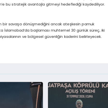
kin’e bu stratejik avantajla gitmeyi hedeflediği kaydediliyor.
n bir savaşa dönüşmediğini ancak ateşkesin pamuk
afta İslamabad’da başlaması muhtemel 30 günlük süreç, iki
i piyasalarının ve bölgesel güvenliğin kaderini belirleyecek.