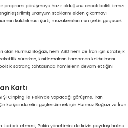
er programı görüşmeye hazır olduğunu ancak belirli kırmızı
zenginleştirilmiş uranyum stoklarını elden çıkarmayı
mamen kaldırılması şartı, müzakerelerin en çetin geçecek
biri olan Hürmüz Boğazı, hem ABD hem de İran için stratejik
reketlilik sürerken, kısıtlamaların tamamen kaldırılması
olitik satranç tahtasında hamlelerin devam ettiğini
ran Kartı
 Şi Cinping ile Pekin’de yapacağı görüşme, İran
ın Çin karşısında elini güçlendirmek için Hürmüz Boğazı ve İran
’dan tedarik etmesi, Pekin yönetimini de krizin paydaşı haline