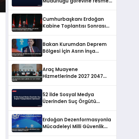
Müdürlüğü görevine resmen
başladı
Cumhurbaşkanı Erdoğan
Kabine Toplantısı Sonrası
Ekonomik Mesajlar Verdi
Bakan Kurumdan Deprem
Bölgesi İçin Asrın İnşa
Seferberliği Mesajı
Araç Muayene
Hizmetlerinde 2027 2047
Dönemi Başlıyor
52 İlde Sosyal Medya
Üzerinden Suç Örgütü
Propagandasına
Operasyon
Erdoğan Dezenformasyonla
Mücadeleyi Milli Güvenlik
Meselesi İlan Etti