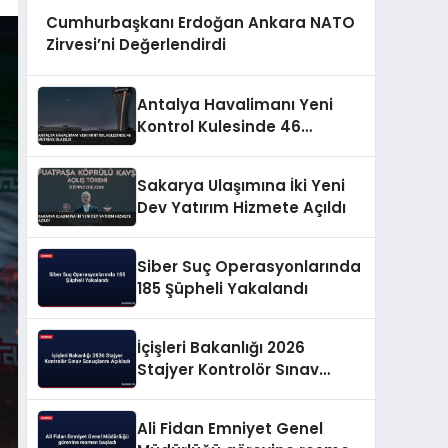
Cumhurbaşkanı Erdoğan Ankara NATO
Zirvesi’ni Değerlendirdi
Antalya Havalimanı Yeni
Kontrol Kulesinde 46
Metreye Ulaşıldı
Sakarya Ulaşımına İki Yeni
Dev Yatırım Hizmete Açıldı
Siber Suç Operasyonlarında
185 Şüpheli Yakalandı
İçişleri Bakanlığı 2026
Stajyer Kontrolör Sınav
Sonuçlarını Açıkladı
Ali Fidan Emniyet Genel