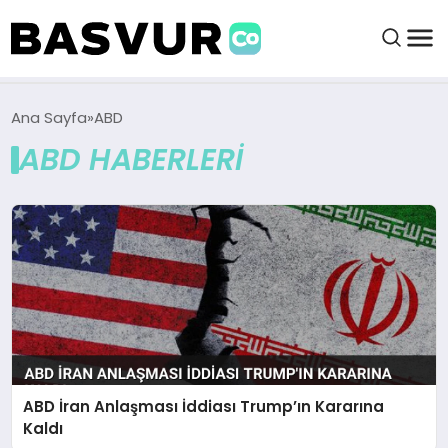
BAŞVURULAR
Ana Sayfa
ABD
ABD HABERLERI
BAYILIKLER
HABERLER
İŞ FIKIRLERI
KRIPTO HABER
ABD İran Anlaşması İddiası Trump’ın Kararına
Kaldı