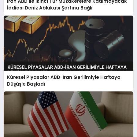
İran ABD İle İkinci Tur Müzakerelere Katılmayacak
İddiası Deniz Ablukası Şartına Bağlı
Küresel Piyasalar ABD-İran Gerilimiyle Haftaya
Düşüşle Başladı