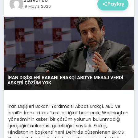
Basvur.co
Paylaş
19 Mayıs 2026
İran Dışişleri Bakanı Yardımcısı Abbas Erakçi, ABD ve
İsrail’in İran’ı iki kez ‘test ettiğini’ belirterek, Washington
yönetiminin askeri bir çözüm yolunun bulunmadığı
gerçeğini anlaması gerektiğini söyledi. Erakçi,
Hindistan’ın başkenti Yeni Delhi’de düzenlenen BRICS