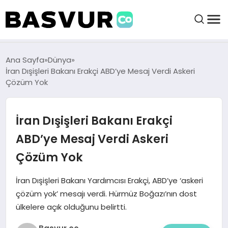
felix markets 360
felix markets app
felix markets forex
felix markets online
felix markets güvenilir mi
BAŞVURULAR
Ana Sayfa
Dünya
İran Dışişleri Bakanı Erakçi ABD’ye Mesaj Verdi Askeri
Çözüm Yok
BAYILIKLER
İran Dışişleri Bakanı Erakçi
HABERLER
ABD’ye Mesaj Verdi Askeri
İŞ FIKIRLERI
Çözüm Yok
KRIPTO HABER
İran Dışişleri Bakanı Yardımcısı Erakçi, ABD’ye ‘askeri
çözüm yok’ mesajı verdi. Hürmüz Boğazı’nın dost
ülkelere açık olduğunu belirtti.