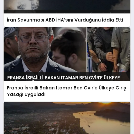
İran Savunması ABD İHA’sını Vurduğunu İddia Etti
Fransa İsrailli Bakan Itamar Ben Gvir’e Ülkeye Giriş
Yasağı Uyguladı