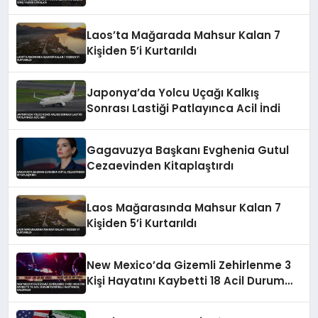
Laos’ta Mağarada Mahsur Kalan 7
Kişiden 5’i Kurtarıldı
Japonya’da Yolcu Uçağı Kalkış
Sonrası Lastiği Patlayınca Acil İndi
Gagavuzya Başkanı Evghenia Gutul
Cezaevinden Kitaplaştırdı
Laos Mağarasında Mahsur Kalan 7
Kişiden 5’i Kurtarıldı
New Mexico’da Gizemli Zehirlenme 3
Kişi Hayatını Kaybetti 18 Acil Durum
Personeli Hastaneye Kaldırıldı