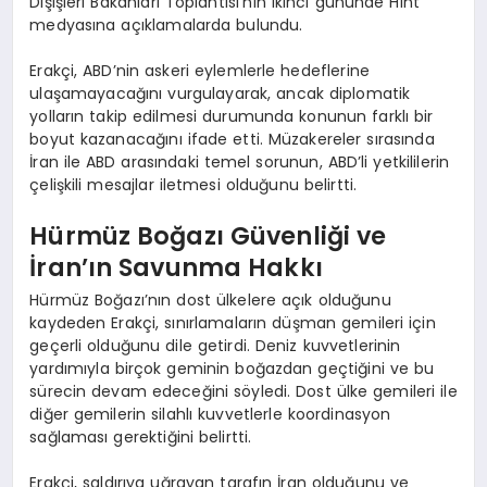
Dışişleri Bakanları Toplantısı’nın ikinci gününde Hint
medyasına açıklamalarda bulundu.
Erakçi, ABD’nin askeri eylemlerle hedeflerine
ulaşamayacağını vurgulayarak, ancak diplomatik
yolların takip edilmesi durumunda konunun farklı bir
boyut kazanacağını ifade etti. Müzakereler sırasında
İran ile ABD arasındaki temel sorunun, ABD’li yetkililerin
çelişkili mesajlar iletmesi olduğunu belirtti.
Hürmüz Boğazı Güvenliği ve
İran’ın Savunma Hakkı
Hürmüz Boğazı’nın dost ülkelere açık olduğunu
kaydeden Erakçi, sınırlamaların düşman gemileri için
geçerli olduğunu dile getirdi. Deniz kuvvetlerinin
yardımıyla birçok geminin boğazdan geçtiğini ve bu
sürecin devam edeceğini söyledi. Dost ülke gemileri ile
diğer gemilerin silahlı kuvvetlerle koordinasyon
sağlaması gerektiğini belirtti.
Erakçi, saldırıya uğrayan tarafın İran olduğunu ve