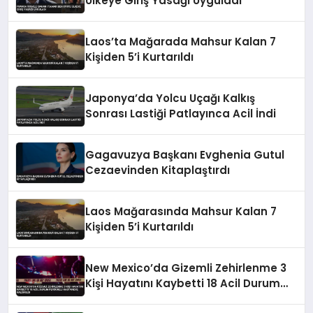
Ülkeye Giriş Yasağı Uyguladı
Laos’ta Mağarada Mahsur Kalan 7
Kişiden 5’i Kurtarıldı
Japonya’da Yolcu Uçağı Kalkış
Sonrası Lastiği Patlayınca Acil İndi
Gagavuzya Başkanı Evghenia Gutul
Cezaevinden Kitaplaştırdı
Laos Mağarasında Mahsur Kalan 7
Kişiden 5’i Kurtarıldı
New Mexico’da Gizemli Zehirlenme 3
Kişi Hayatını Kaybetti 18 Acil Durum
Personeli Hastaneye Kaldırıldı