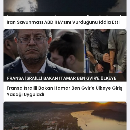
İran Savunması ABD İHA’sını Vurduğunu İddia Etti
Fransa İsrailli Bakan Itamar Ben Gvir’e Ülkeye Giriş
Yasağı Uyguladı