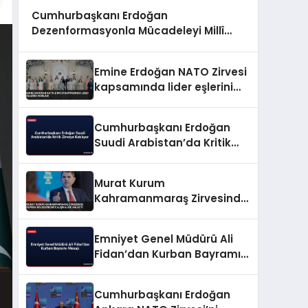
Cumhurbaşkanı Erdoğan
Dezenformasyonla Mücadeleyi Millî
Güvenlik Meselesi İlan Etti
Emine Erdoğan NATO Zirvesi
kapsamında lider eşlerini
ağırladı
Cumhurbaşkanı Erdoğan
Suudi Arabistan’da Kritik
Zirveye Katılıyor
Murat Kurum
Kahramanmaraş Zirvesinde
Deprem Bölgesindeki
Çalışmaları Anlattı
Emniyet Genel Müdürü Ali
Fidan’dan Kurban Bayramı
Mesajı
Cumhurbaşkanı Erdoğan