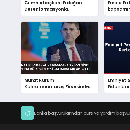
Cumhurbaşkanı Erdoğan
Emine Er
Dezenformasyonla
kapsamınd
Mücadeleyi Millî Güvenlik
ağırladı
Meselesi İlan Etti
Murat Kurum
Emniyet G
Kahramanmaraş Zirvesinde
Fidan’da
Deprem Bölgesindeki
Mesajı
Çalışmaları Anlattı
Banka başvurularından burs ve yardım başvuru