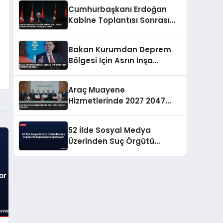
Cumhurbaşkanı Erdoğan
Kabine Toplantısı Sonrası
Ekonomik Mesajlar Verdi
Bakan Kurumdan Deprem
Bölgesi İçin Asrın İnşa
Seferberliği Mesajı
Araç Muayene
Hizmetlerinde 2027 2047
Dönemi Başlıyor
52 İlde Sosyal Medya
Üzerinden Suç Örgütü
Propagandasına
Operasyon