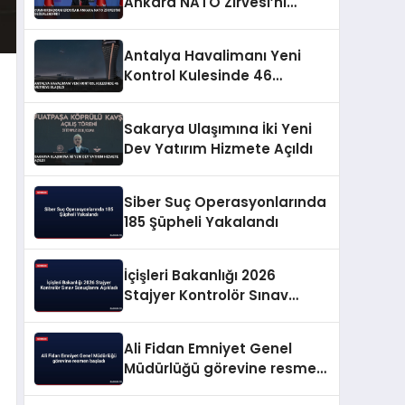
Ankara NATO Zirvesi’ni
Değerlendirdi
Antalya Havalimanı Yeni
Kontrol Kulesinde 46
Metreye Ulaşıldı
Sakarya Ulaşımına İki Yeni
Dev Yatırım Hizmete Açıldı
Siber Suç Operasyonlarında
185 Şüpheli Yakalandı
İçişleri Bakanlığı 2026
Stajyer Kontrolör Sınav
Sonuçlarını Açıkladı
Ali Fidan Emniyet Genel
Müdürlüğü görevine resmen
başladı