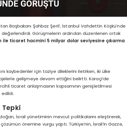
an Başbakanı Şahbaz Şerif, İstanbul Vahdettin Köşkü’nde
nuları değerlendirdi. Görüşmelerin ardından düzenlenen ortak
 ile ticaret hacmini 5 milyar dolar seviyesine çıkarma
kaybedenler için taziye dileklerini iletirken, iki ülke
ojelerle gelişmeye devam ettiğini belirtti. Karaçi’de
cihli ticaret anlaşmasının kapsamının genişletilmesi
edildi.
a Tepki
ğan, İsrail yönetiminin mevcut politikalarını eleştirerek,
k çözümün önemine vurgu yaptı. Türkiye’nin, İsrail’in Gazze,