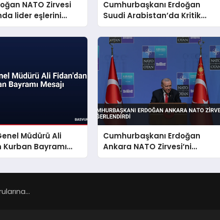
doğan NATO Zirvesi
Cumhurbaşkanı Erdoğan
a lider eşlerini
Suudi Arabistan’da Kritik
Zirveye Katılıyor
enel Müdürü Ali
Cumhurbaşkanı Erdoğan
n Kurban Bayramı
Ankara NATO Zirvesi’ni
Değerlendirdi
larına...