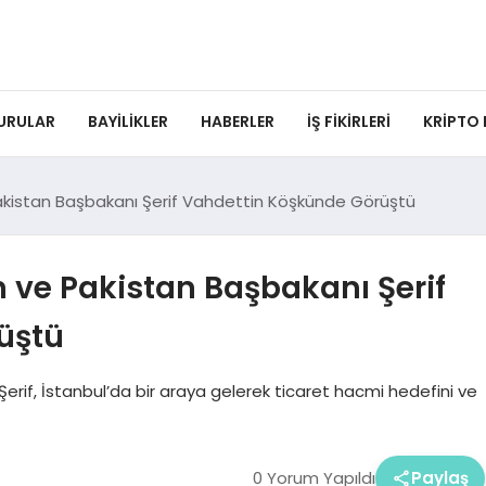
URULAR
BAYILIKLER
HABERLER
İŞ FIKIRLERI
KRIPTO
kistan Başbakanı Şerif Vahdettin Köşkünde Görüştü
ve Pakistan Başbakanı Şerif
üştü
if, İstanbul’da bir araya gelerek ticaret hacmi hedefini ve
0 Yorum Yapıldı
Paylaş