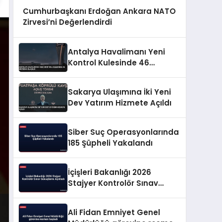
Cumhurbaşkanı Erdoğan Ankara NATO
Zirvesi’ni Değerlendirdi
Antalya Havalimanı Yeni
Kontrol Kulesinde 46
Metreye Ulaşıldı
Sakarya Ulaşımına İki Yeni
Dev Yatırım Hizmete Açıldı
Siber Suç Operasyonlarında
185 Şüpheli Yakalandı
İçişleri Bakanlığı 2026
Stajyer Kontrolör Sınav
Sonuçlarını Açıkladı
Ali Fidan Emniyet Genel