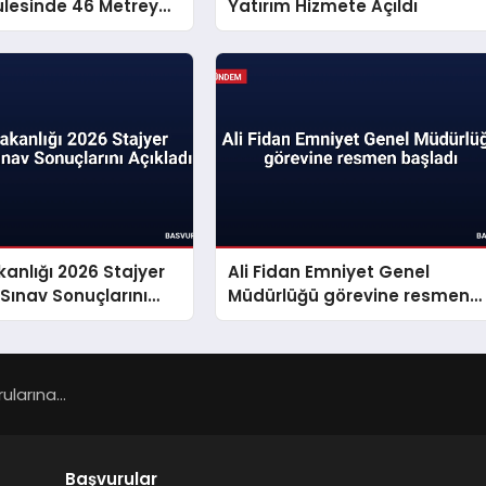
ulesinde 46 Metreye
Yatırım Hizmete Açıldı
akanlığı 2026 Stajyer
Ali Fidan Emniyet Genel
 Sınav Sonuçlarını
Müdürlüğü görevine resmen
başladı
larına...
Başvurular