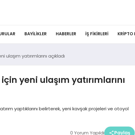
URULAR
BAYILIKLER
HABERLER
İŞ FIKIRLERI
KRIPTO
i ulaşım yatırımlarını açıkladı
için yeni ulaşım yatırımlarını
atırım yaptıklarını belirterek, yeni kavşak projeleri ve otoyol
0 Yorum Yapıldı
Paylaş