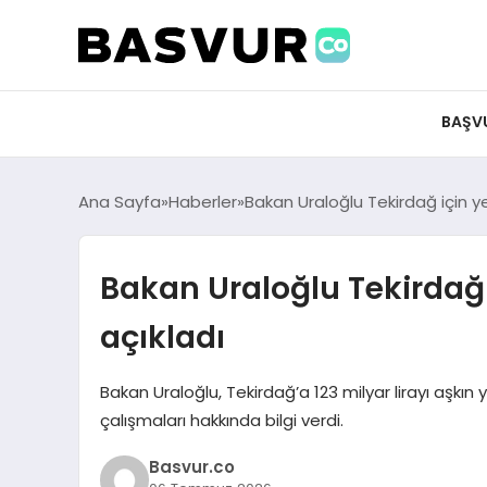
felix markets 360
felix markets app
felix markets forex
felix markets online
felix markets güvenilir mi
BAŞV
Ana Sayfa
Haberler
Bakan Uraloğlu Tekirdağ için yen
Bakan Uraloğlu Tekirdağ 
açıkladı
Bakan Uraloğlu, Tekirdağ’a 123 milyar lirayı aşkın y
çalışmaları hakkında bilgi verdi.
Basvur.co