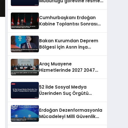
Müdürlüğü görevine resmen
başladı
Cumhurbaşkanı Erdoğan
Kabine Toplantısı Sonrası
Ekonomik Mesajlar Verdi
Bakan Kurumdan Deprem
Bölgesi İçin Asrın İnşa
Seferberliği Mesajı
Araç Muayene
Hizmetlerinde 2027 2047
Dönemi Başlıyor
52 İlde Sosyal Medya
Üzerinden Suç Örgütü
Propagandasına
Operasyon
Erdoğan Dezenformasyonla
Mücadeleyi Milli Güvenlik
Meselesi İlan Etti