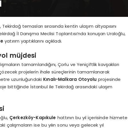
 Tekirdağ temasları sırasında kentin ulaşım altyapısını
Tekirdağ İl Danışma Meclisi Toplantısı’nda konuşan Uraloğlu,
de
yatırım yaptıklarını açıkladı.
yol müjdesi
lışmaların tamamlandığını, Çorlu ve Yeniçiftlik kavşakları
 çözecek projelerin ihale süreçlerinin tamamlanarak
ometre uzunluğundaki
Kınalı-Malkara Otoyolu
projesinde
roje bittiğinde İstanbul ile Tekirdağ arasındaki ulaşım
si
oğlu,
Çerkezköy-Kapıkule
hattının bu yıl içerisinde hizmete
ki çalışmaların ise bu yılın sonu veya gelecek yıl