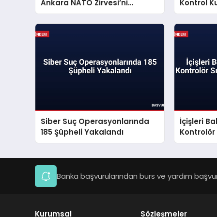
Ankara NATO Zirvesi’ni
Kontrol K
Değerlendirdi
Ulaşıldı
Siber Suç Operasyonlarında
İçişleri B
185 Şüpheli Yakalandı
Kontrolör
Açıkladı
Banka başvurularından burs ve yardım başvuru
Kurumsal
Sözleşmeler