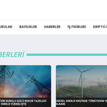
URULAR
BAYILIKLER
HABERLER
İŞ FIKIRLERI
KRIPTO
BERLERI