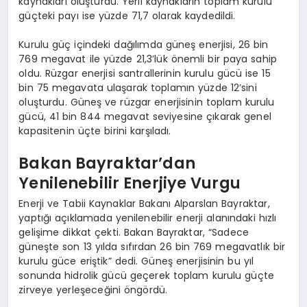
kaynakları oluşturdu. Yerli kaynakların toplam kurulu
güçteki payı ise yüzde 71,7 olarak kaydedildi.
Kurulu güç içindeki dağılımda güneş enerjisi, 26 bin
769 megavat ile yüzde 21,3’lük önemli bir paya sahip
oldu. Rüzgar enerjisi santrallerinin kurulu gücü ise 15
bin 75 megavata ulaşarak toplamın yüzde 12’sini
oluşturdu. Güneş ve rüzgar enerjisinin toplam kurulu
gücü, 41 bin 844 megavat seviyesine çıkarak genel
kapasitenin üçte birini karşıladı.
Bakan Bayraktar’dan
Yenilenebilir Enerjiye Vurgu
Enerji ve Tabii Kaynaklar Bakanı Alparslan Bayraktar,
yaptığı açıklamada yenilenebilir enerji alanındaki hızlı
gelişime dikkat çekti. Bakan Bayraktar, “Sadece
güneşte son 13 yılda sıfırdan 26 bin 769 megavatlık bir
kurulu güce eriştik” dedi. Güneş enerjisinin bu yıl
sonunda hidrolik gücü geçerek toplam kurulu güçte
zirveye yerleşeceğini öngördü.