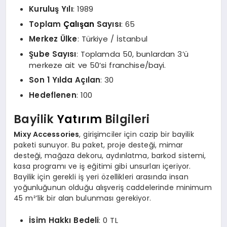
Kuruluş Yılı
: 1989
Toplam
Çalışan
Sayısı
: 65
Merkez Ülke
: Türkiye / İstanbul
Şube Sayısı
: Toplamda 50, bunlardan 3’ü
merkeze ait ve 50’si franchise/bayi.
Son 1 Yılda Açılan
: 30
Hedeflenen
: 100
Bayilik
Yatırım
Bilgileri
Mixy Accessories
, girişimciler için cazip bir bayilik
paketi sunuyor. Bu paket, proje desteği, mimar
desteği, mağaza dekoru, aydınlatma, barkod sistemi,
kasa programı ve iş eğitimi gibi unsurları içeriyor.
Bayilik için gerekli iş yeri özellikleri arasında insan
yoğunluğunun olduğu alışveriş caddelerinde minimum
45 m²’lik bir alan bulunması gerekiyor.
İsim Hakkı Bedeli
: 0 TL