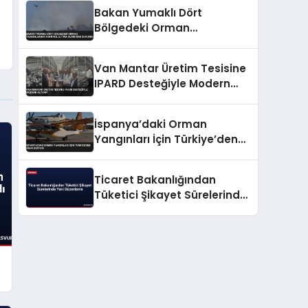
Bakan Yumaklı Dört
Bölgedeki Orman
Yangınlarının Kontrol Altına
Alındığını Duyurdu
Van Mantar Üretim Tesisine
IPARD Desteğiyle Modern
Altyapı
İspanya’daki Orman
Yangınları İçin Türkiye’den
Hava Desteği
Ticaret Bakanlığından
Tüketici Şikayet Sürelerinde
Yeni Düzenleme