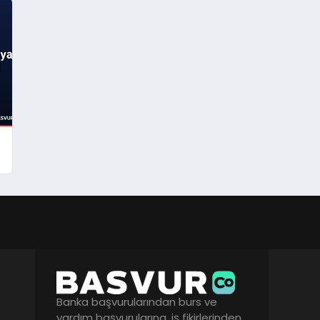
Banka başvurularından burs ve
yardım başvurularına, iş fikirlerinden