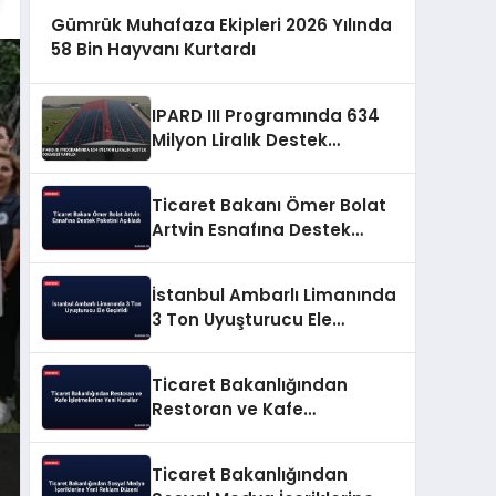
Gümrük Muhafaza Ekipleri 2026 Yılında
58 Bin Hayvanı Kurtardı
IPARD III Programında 634
Milyon Liralık Destek
Ödemesi Yapıldı
Ticaret Bakanı Ömer Bolat
Artvin Esnafına Destek
Paketini Açıkladı
İstanbul Ambarlı Limanında
3 Ton Uyuşturucu Ele
Geçirildi
Ticaret Bakanlığından
Restoran ve Kafe
İşletmelerine Yeni Kurallar
Ticaret Bakanlığından