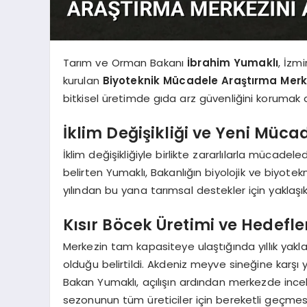
Tarım ve Orman Bakanı
İbrahim Yumaklı
, İzm
kurulan
Biyoteknik Mücadele Araştırma Merk
bitkisel üretimde gıda arz güvenliğini korumak ad
İklim Değişikliği ve Yeni Müca
İklim değişikliğiyle birlikte zararlılarla mücadel
belirten Yumaklı, Bakanlığın biyolojik ve biyot
yılından bu yana tarımsal destekler için yaklaşı
Kısır Böcek Üretimi ve Hedefle
Merkezin tam kapasiteye ulaştığında yıllık yakl
olduğu belirtildi. Akdeniz meyve sineğine karşı
Bakan Yumaklı, açılışın ardından merkezde ince
sezonunun tüm üreticiler için bereketli geçmesin