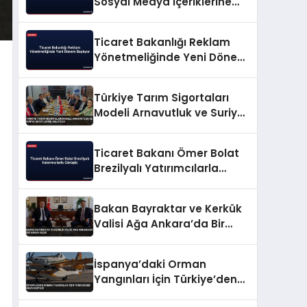
Sosyal Medya İçeriklerine
Yeni Reklam Düzeni
Ticaret Bakanlığı Reklam
Yönetmeliğinde Yeni Dönem
Başlıyor
Türkiye Tarım Sigortaları
Modeli Arnavutluk ve Suriye
Heyetlerine Anlatıldı
Ticaret Bakanı Ömer Bolat
Brezilyalı Yatırımcılarla
Görüştü
Bakan Bayraktar ve Kerkük
Valisi Ağa Ankara’da Bir
Araya Geldi
İspanya’daki Orman
Yangınları İçin Türkiye’den
Hava Desteği