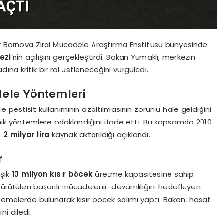
ir Bornova Zirai Mücadele Araştırma Enstitüsü bünyesinde
ezi
‘nin açılışını gerçekleştirdi. Bakan Yumaklı, merkezin
ına kritik bir rol üstleneceğini vurguladı.
dele Yöntemleri
ede pestisit kullanımının azaltılmasının zorunlu hale geldiğini
eknik yöntemlere odaklandığını ifade etti. Bu kapsamda 2010
k
2 milyar lira
kaynak aktarıldığı açıklandı.
r
aşık
10 milyon kısır böcek
üretme kapasitesine sahip
 yürütülen başarılı mücadelenin devamlılığını hedefleyen
lemelerde bulunarak kısır böcek salımı yaptı. Bakan, hasat
i diledi.