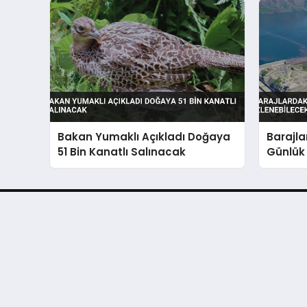
Bakan Yumaklı Açıkladı Doğaya
Barajla
51 Bin Kanatlı Salınacak
Günlük 
Banka başvurularından burs ve yardım başvuru
Kurumsal
Sözleşmeler