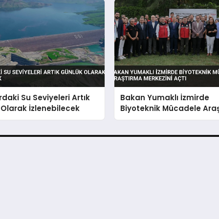
rdaki Su Seviyeleri Artık
Bakan Yumaklı İzmirde
Olarak İzlenebilecek
Biyoteknik Mücadele Ara
Merkezini Açtı
larına...
Başvurular