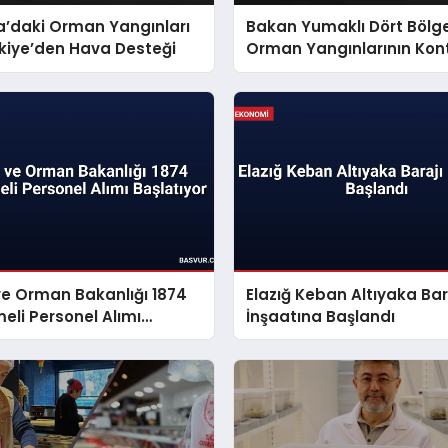
a’daki Orman Yangınları
Bakan Yumaklı Dört Bölg
rkiye’den Hava Desteği
Orman Yangınlarının Kont
Altına Alındığını Duyurdu
ve Orman Bakanlığı 1874
Elazığ Keban Altıyaka Bar
eli Personel Alımı
İnşaatına Başlandı
yor