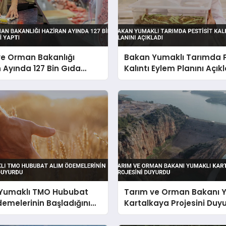
ve Orman Bakanlığı
Bakan Yumaklı Tarımda P
 Ayında 127 Bin Gıda
Kalıntı Eylem Planını Açık
mi Yaptı
Yumaklı TMO Hububat
Tarım ve Orman Bakanı 
emelerinin Başladığını
Kartalkaya Projesini Duy
u