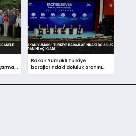
Bakan Yumaklı Türkiye
ştırma
barajlarındaki doluluk oranını
açıkladı
Banka başvurularından burs ve
yardım başvurularına, iş fikirlerinden