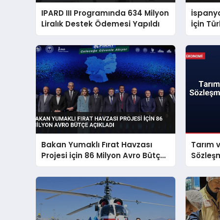
IPARD III Programında 634 Milyon
İspany
Liralık Destek Ödemesi Yapıldı
İçin Tü
Bakan Yumaklı Fırat Havzası
Tarım 
Projesi için 86 Milyon Avro Bütçe
Sözleşm
Açıkladı
Başlatı