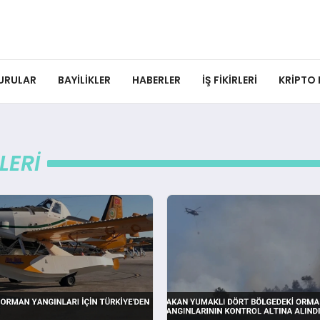
URULAR
BAYILIKLER
HABERLER
İŞ FIKIRLERI
KRIPTO
LERI