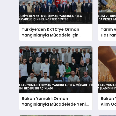
Türkiye’den KKTC’ye Orman
Tarım 
Yangınlarıyla Mücadele İçin
Haziran
Helikopter Desteği
Deneti
Bakan Yumaklı Orman
Bakan 
Yangınlarıyla Mücadelede Yeni
Alım Öd
Hedefleri Açıkladı
Duyurd