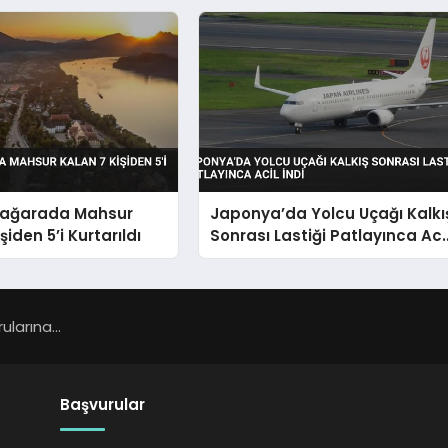
Mağarada Mahsur
Japonya’da Yolcu Uçağı Kalkı
şiden 5’i Kurtarıldı
Sonrası Lastiği Patlayınca Aci
İndi
larına...
Başvurular