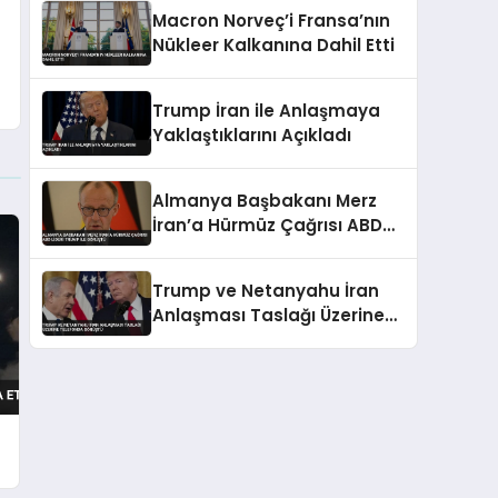
Macron Norveç’i Fransa’nın
Nükleer Kalkanına Dahil Etti
Trump İran ile Anlaşmaya
Yaklaştıklarını Açıkladı
Almanya Başbakanı Merz
İran’a Hürmüz Çağrısı ABD
Lideri Trump İle Görüştü
Trump ve Netanyahu İran
Anlaşması Taslağı Üzerine
Telefonda Görüştü