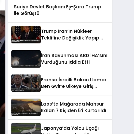
Suriye Devlet Başkanı Eş-Şara Trump
ile Görüştü
Trump İran’ın Nükleer
Teklifine Değişiklik Yapıp
Geri Gönderdi
İran Savunması ABD İHA’sını
Vurduğunu İddia Etti
Fransa İsrailli Bakan Itamar
Ben Gvir’e Ülkeye Giriş
Yasağı Uyguladı
Laos’ta Mağarada Mahsur
Kalan 7 Kişiden 5’i Kurtarıldı
Japonya’da Yolcu Uçağı