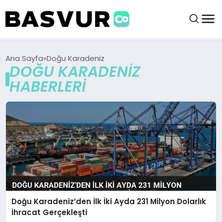
felix markets 360
felix markets app
felix markets forex
felix markets online
felix markets güvenilir mi
BAŞVURULAR
Ana Sayfa
Doğu Karadeniz
DOĞU KARADENIZ
HABERLERI
BAYILIKLER
HABERLER
İŞ FIKIRLERI
KRIPTO HABER
Doğu Karadeniz’den İlk İki Ayda 231 Milyon Dolarlık
İhracat Gerçekleşti