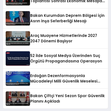
Toplantısı Sonrası Ekonomik Mesajlar
Verdi
Bakan Kurumdan Deprem Bölgesi İçin
Asrın İnşa Seferberliği Mesajı
Araç Muayene Hizmetlerinde 2027
2047 Dönemi Başlıyor
52 İlde Sosyal Medya Üzerinden Suç
Örgütü Propagandasına Operasyon
Erdoğan Dezenformasyonla
Mücadeleyi Milli Güvenlik Meselesi
İlan Etti
Bakan Çiftçi Yeni Sezon Spor Güvenlik
Planını Açıkladı