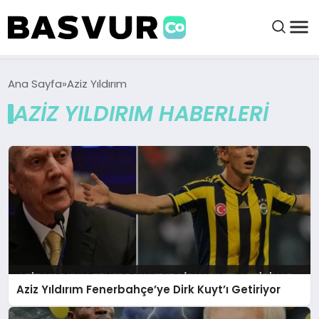
BAŞVURULAR
Ana Sayfa
Aziz Yıldırım
AZIZ YILDIRIM HABERLERI
BAYILIKLER
HABERLER
İŞ FIKIRLERI
KRIPTO HABER
Aziz Yıldırım Fenerbahçe’ye Dirk Kuyt’ı Getiriyor