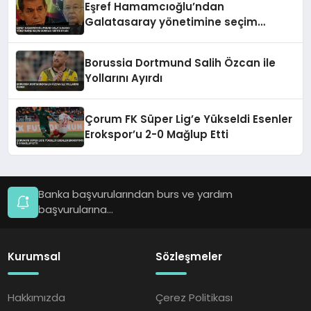
Eşref Hamamcıoğlu’ndan
Galatasaray yönetimine seçim
sonrası kritik uyarı
Borussia Dortmund Salih Özcan ile
Yollarını Ayırdı
Çorum FK Süper Lig’e Yükseldi Esenler
Erokspor’u 2-0 Mağlup Etti
Banka başvurularından burs ve yardım
başvurularına...
Kurumsal
Sözleşmeler
Hakkımızda
Çerez Politikası