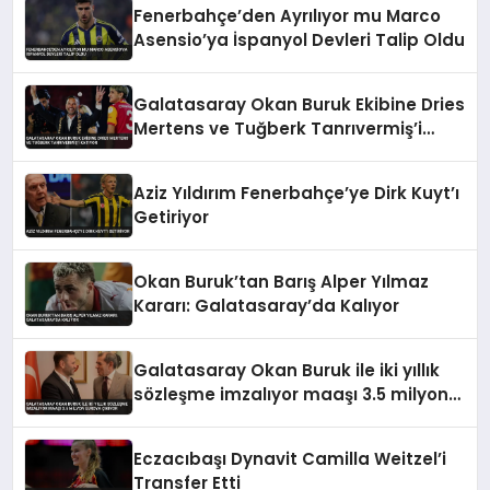
Fenerbahçe’den Ayrılıyor mu Marco
Asensio’ya İspanyol Devleri Talip Oldu
Galatasaray Okan Buruk Ekibine Dries
Mertens ve Tuğberk Tanrıvermiş’i
Katıyor
Aziz Yıldırım Fenerbahçe’ye Dirk Kuyt’ı
Getiriyor
Okan Buruk’tan Barış Alper Yılmaz
Kararı: Galatasaray’da Kalıyor
Galatasaray Okan Buruk ile iki yıllık
sözleşme imzalıyor maaşı 3.5 milyon
euroya çıkıyor
Eczacıbaşı Dynavit Camilla Weitzel’i
Transfer Etti