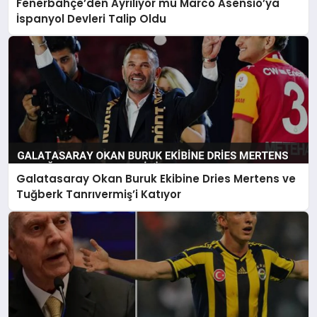
Fenerbahçe’den Ayrılıyor mu Marco Asensio’ya
İspanyol Devleri Talip Oldu
Galatasaray Okan Buruk Ekibine Dries Mertens ve
Tuğberk Tanrıvermiş’i Katıyor