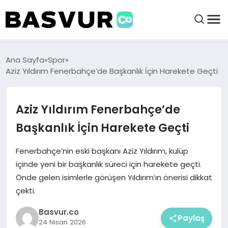
felix markets 360
felix markets app
felix markets forex
felix markets online
felix markets güvenilir mi
BAŞVURULAR
Ana Sayfa
Spor
Aziz Yıldırım Fenerbahçe’de Başkanlık İçin Harekete Geçti
BAYILIKLER
Aziz Yıldırım Fenerbahçe’de
HABERLER
Başkanlık İçin Harekete Geçti
İŞ FIKIRLERI
Fenerbahçe’nin eski başkanı Aziz Yıldırım, kulüp
içinde yeni bir başkanlık süreci için harekete geçti.
Önde gelen isimlerle görüşen Yıldırım’ın önerisi dikkat
KRIPTO HABER
çekti.
Basvur.co
Paylaş
24 Nisan 2026