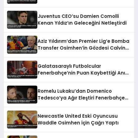
Juventus CEO’su Damien Comolli
Kenan Yıldız’ın Geleceğini Netleştirdi
Aziz Yıldırım’dan Premier Lig’e Bomba
Transfer Osimhen’in Gözdesi Calvin
Bassey Fenerbahçe’de
Galatasaraylı Futbolcular
Fenerbahçe’nin Puan Kaybettiği Anı
Anlattı
Romelu Lukaku’dan Domenico
Tedesco’ya Ağır Eleştiri Fenerbahçe
Transfer İddiası
Newcastle United Eski Oyuncusu
Waddle Osimhen İçin Çağrı Yaptı