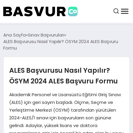
felix markets 360
felix markets app
felix markets forex
felix markets online
felix markets güvenilir mi
BAŞVURULAR
Ana Sayfa
Sınav Başvuruları
ALES Başvurusu Nasıl Yapılır? ÖSYM 2024 ALES Başvuru
Formu
BAYILIKLER
ALES Başvurusu Nasıl Yapılır?
HABERLER
ÖSYM 2024 ALES Başvuru Formu
İŞ FIKIRLERI
Akademik Personel ve Lisansüstü Eğitimi Giriş Sınavı
(ALES) için geri sayım başladı. Ölçme, Seçme ve
KRIPTO HABER
Yerleştirme Merkezi (ÖSYM) tarafından yürütülen
2024-ALES/1 sınavı için başvuruların son gününe
gelindi. Adaylar, yüksek lisans ve doktora