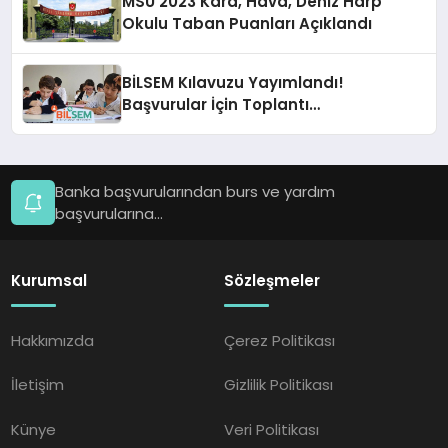
MSÜ 2023 Kara, Hava, Deniz Harp
Okulu Taban Puanları Açıklandı
BİLSEM Kılavuzu Yayımlandı!
Başvurular İçin Toplantı
Düzenlenecek!
Banka başvurularından burs ve yardım
başvurularına...
Kurumsal
Sözleşmeler
Hakkımızda
Çerez Politikası
İletişim
Gizlilik Politikası
Künye
Veri Politikası