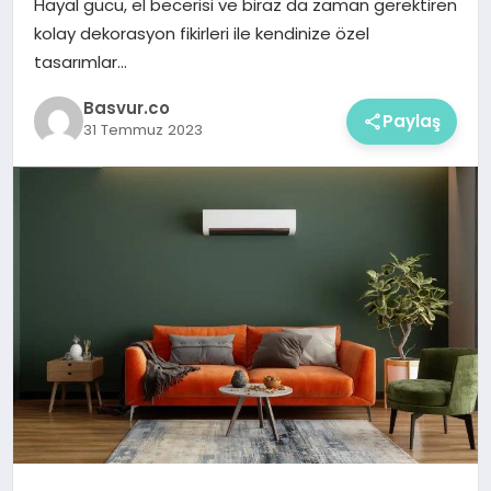
Hayal gücü, el becerisi ve biraz da zaman gerektiren
kolay dekorasyon fikirleri ile kendinize özel
tasarımlar…
Basvur.co
Paylaş
31 Temmuz 2023