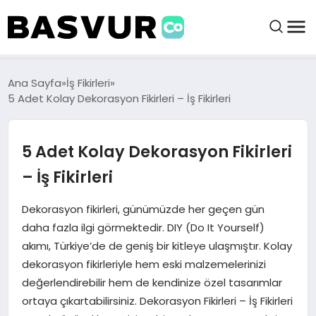
BAŞVURULAR
Ana Sayfa
İş Fikirleri
5 Adet Kolay Dekorasyon Fikirleri – İş Fikirleri
BAYILIKLER
5 Adet Kolay Dekorasyon Fikirleri
HABERLER
– İş Fikirleri
İŞ FIKIRLERI
Dekorasyon fikirleri, günümüzde her geçen gün
daha fazla ilgi görmektedir. DIY (Do It Yourself)
akımı, Türkiye’de de geniş bir kitleye ulaşmıştır. Kolay
KRIPTO HABER
dekorasyon fikirleriyle hem eski malzemelerinizi
değerlendirebilir hem de kendinize özel tasarımlar
ortaya çıkartabilirsiniz. Dekorasyon Fikirleri – İş Fikirleri