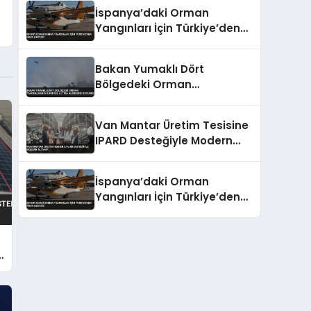
İspanya’daki Orman
Yangınları İçin Türkiye’den
Hava Desteği
Bakan Yumaklı Dört
Bölgedeki Orman
Yangınlarının Kontrol Altına
Alındığını Duyurdu
Van Mantar Üretim Tesisine
IPARD Desteğiyle Modern
Altyapı
İspanya’daki Orman
Yangınları İçin Türkiye’den
Hava Desteği