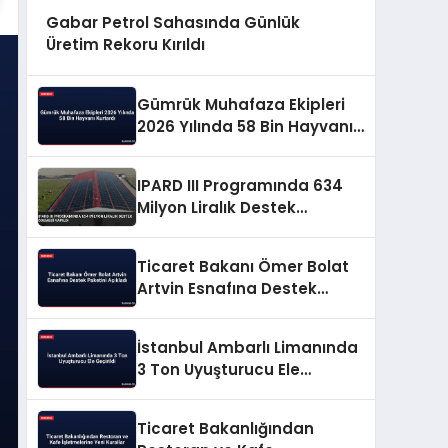
Gabar Petrol Sahasında Günlük
Üretim Rekoru Kırıldı
Gümrük Muhafaza Ekipleri
2026 Yılında 58 Bin Hayvanı
Kurtardı
IPARD III Programında 634
Milyon Liralık Destek
Ödemesi Yapıldı
Ticaret Bakanı Ömer Bolat
Artvin Esnafına Destek
Paketini Açıkladı
İstanbul Ambarlı Limanında
3 Ton Uyuşturucu Ele
Geçirildi
Ticaret Bakanlığından