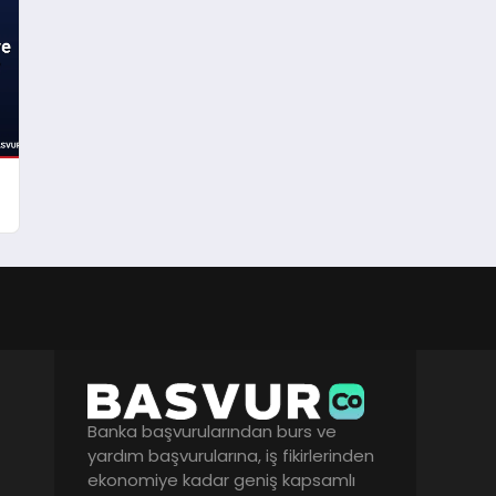
Banka başvurularından burs ve
yardım başvurularına, iş fikirlerinden
ekonomiye kadar geniş kapsamlı