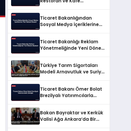
Restoran ve Kafe
İşletmelerine Yeni Kurallar
Ticaret Bakanlığından
Sosyal Medya İçeriklerine
Yeni Reklam Düzeni
Ticaret Bakanlığı Reklam
Yönetmeliğinde Yeni Dönem
Başlıyor
Türkiye Tarım Sigortaları
Modeli Arnavutluk ve Suriye
Heyetlerine Anlatıldı
Ticaret Bakanı Ömer Bolat
Brezilyalı Yatırımcılarla
Görüştü
Bakan Bayraktar ve Kerkük
Valisi Ağa Ankara’da Bir
Araya Geldi