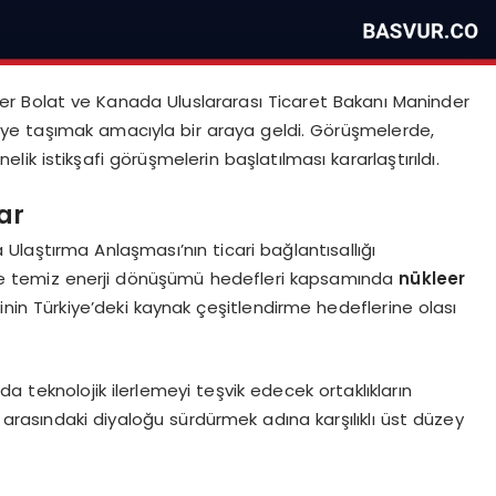
mer Bolat ve Kanada Uluslararası Ticaret Bakanı Maninder
ileriye taşımak amacıyla bir araya geldi. Görüşmelerde,
ik istikşafi görüşmelerin başlatılması kararlaştırıldı.
lar
laştırma Anlaşması’nın ticari bağlantısallığı
 ise temiz enerji dönüşümü hedefleri kapsamında
nükleer
in Türkiye’deki kaynak çeşitlendirme hedeflerine olası
a teknolojik ilerlemeyi teşvik edecek ortaklıkların
e arasındaki diyaloğu sürdürmek adına karşılıklı üst düzey