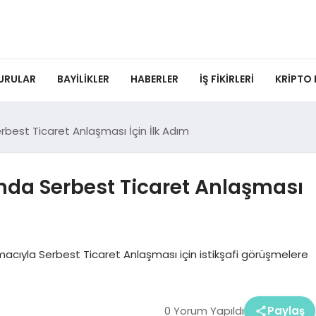
URULAR
BAYILIKLER
HABERLER
İŞ FIKIRLERI
KRIPTO
best Ticaret Anlaşması İçin İlk Adım
nda Serbest Ticaret Anlaşması
 amacıyla Serbest Ticaret Anlaşması için istikşafi görüşmelere
0 Yorum Yapıldı
Paylaş