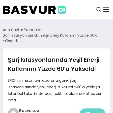
felix markets 360
felix markets app
felix markets forex
felix markets online
felix markets güvenilir mi
BAŞVURULAR
Ana Sayfa
Ekonomi
Şarj İstasyonlarında Yeşil Enerji Kullanımı Yüzde 60’a
Yükseldi
BAYILIKLER
Şarj İstasyonlarında Yeşil Enerji
HABERLER
Kullanımı Yüzde 60’a Yükseldi
İŞ FIKIRLERI
EPDK’nin nisan ayı raporuna göre, şarj
istasyonlarında yeşil enerji tüketimi %60’a yaklaştı.
KRIPTO HABER
İstanbul tüketimde başı çekti, toplam soket sayısı
arttı.
Basvur.co