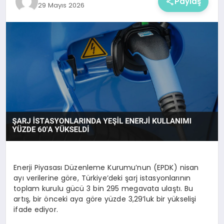
Paylaş
29 Mayıs 2026
Enerji Piyasası Düzenleme Kurumu’nun (EPDK) nisan
ayı verilerine göre, Türkiye’deki şarj istasyonlarının
toplam kurulu gücü 3 bin 295 megavata ulaştı. Bu
artış, bir önceki aya göre yüzde 3,29’luk bir yükselişi
ifade ediyor.