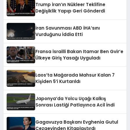
Trump İran’ın Nükleer Teklifine
Değişiklik Yapıp Geri Gönderdi
İran Savunması ABD İHA’sını
Vurduğunu İddia Etti
Fransa İsrailli Bakan Itamar Ben Gvir’e
Ülkeye Giriş Yasağı Uyguladı
Laos’ta Mağarada Mahsur Kalan 7
Kişiden 5’i Kurtarıldı
Japonya’da Yolcu Uçağı Kalkış
Sonrası Lastiği Patlayınca Acil İndi
Gagavuzya Başkanı Evghenia Gutul
Cezaevinden Kitaplaştırdı