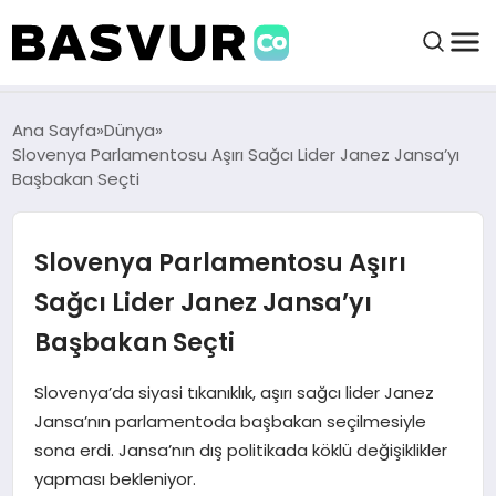
BAŞVURULAR
Ana Sayfa
Dünya
Slovenya Parlamentosu Aşırı Sağcı Lider Janez Jansa’yı
Başbakan Seçti
BAYILIKLER
Slovenya Parlamentosu Aşırı
HABERLER
Sağcı Lider Janez Jansa’yı
İŞ FIKIRLERI
Başbakan Seçti
KRIPTO HABER
Slovenya’da siyasi tıkanıklık, aşırı sağcı lider Janez
Jansa’nın parlamentoda başbakan seçilmesiyle
sona erdi. Jansa’nın dış politikada köklü değişiklikler
yapması bekleniyor.