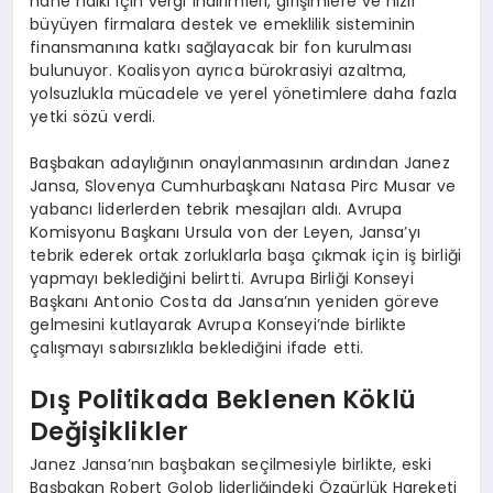
hane halkı için vergi indirimleri, girişimlere ve hızlı
büyüyen firmalara destek ve emeklilik sisteminin
finansmanına katkı sağlayacak bir fon kurulması
bulunuyor. Koalisyon ayrıca bürokrasiyi azaltma,
yolsuzlukla mücadele ve yerel yönetimlere daha fazla
yetki sözü verdi.
Başbakan adaylığının onaylanmasının ardından Janez
Jansa, Slovenya Cumhurbaşkanı Natasa Pirc Musar ve
yabancı liderlerden tebrik mesajları aldı. Avrupa
Komisyonu Başkanı Ursula von der Leyen, Jansa’yı
tebrik ederek ortak zorluklarla başa çıkmak için iş birliği
yapmayı beklediğini belirtti. Avrupa Birliği Konseyi
Başkanı Antonio Costa da Jansa’nın yeniden göreve
gelmesini kutlayarak Avrupa Konseyi’nde birlikte
çalışmayı sabırsızlıkla beklediğini ifade etti.
Dış Politikada Beklenen Köklü
Değişiklikler
Janez Jansa’nın başbakan seçilmesiyle birlikte, eski
Başbakan Robert Golob liderliğindeki Özgürlük Hareketi