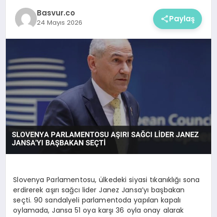
Basvur.co
Paylaş
24 Mayıs 2026
Slovenya Parlamentosu, ülkedeki siyasi tıkanıklığı sona
erdirerek aşırı sağcı lider Janez Jansa’yı başbakan
seçti. 90 sandalyeli parlamentoda yapılan kapalı
oylamada, Jansa 51 oya karşı 36 oyla onay alarak