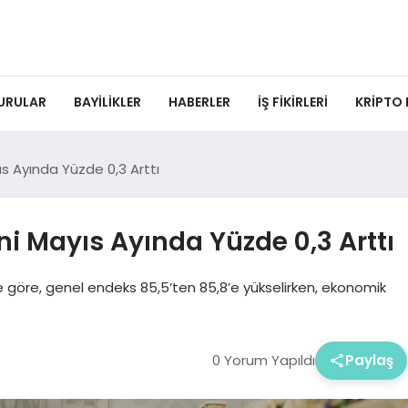
URULAR
BAYILIKLER
HABERLER
İŞ FIKIRLERI
KRIPTO
ıs Ayında Yüzde 0,3 Arttı
ni Mayıs Ayında Yüzde 0,3 Arttı
ne göre, genel endeks 85,5’ten 85,8’e yükselirken, ekonomik
0 Yorum Yapıldı
Paylaş