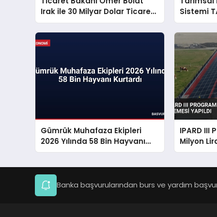
Ticaret Bakanı Ömer Bolat
Tarımsal 
Irak ile 30 Milyar Dolar Ticaret
Sistemi T
Hedefini Açıkladı
Gümrük Muhafaza Ekipleri
IPARD III
2026 Yılında 58 Bin Hayvanı
Milyon Li
Kurtardı
Yapıldı
Banka başvurularından burs ve yardım başvuru