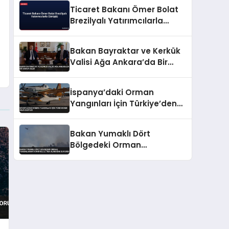
Ticaret Bakanı Ömer Bolat
Brezilyalı Yatırımcılarla
Görüştü
Bakan Bayraktar ve Kerkük
Valisi Ağa Ankara’da Bir
Araya Geldi
İspanya’daki Orman
Yangınları İçin Türkiye’den
Hava Desteği
Bakan Yumaklı Dört
Bölgedeki Orman
Yangınlarının Kontrol Altına
Alındığını Duyurdu