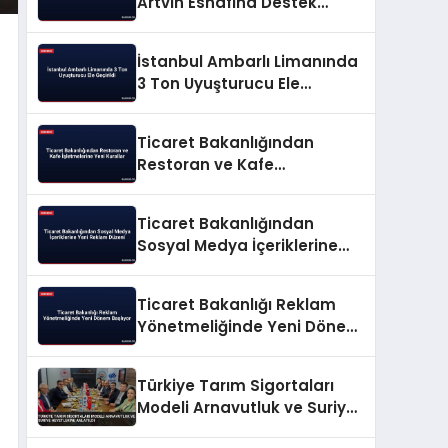
Artvin Esnafına Destek
Paketini Açıkladı
İstanbul Ambarlı Limanında
3 Ton Uyuşturucu Ele
Geçirildi
Ticaret Bakanlığından
Restoran ve Kafe
İşletmelerine Yeni Kurallar
Ticaret Bakanlığından
Sosyal Medya İçeriklerine
Yeni Reklam Düzeni
Ticaret Bakanlığı Reklam
Yönetmeliğinde Yeni Dönem
Başlıyor
Türkiye Tarım Sigortaları
Modeli Arnavutluk ve Suriye
Heyetlerine Anlatıldı