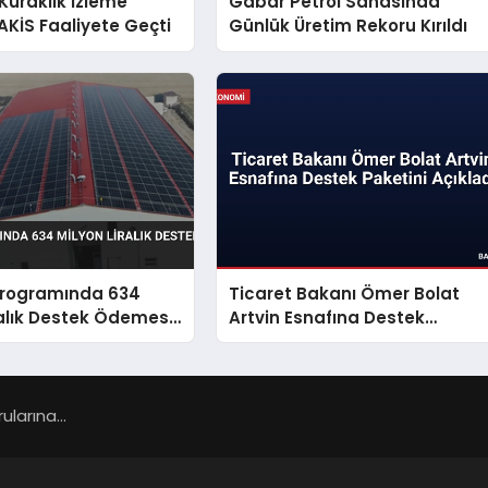
Kuraklık İzleme
Gabar Petrol Sahasında
AKİS Faaliyete Geçti
Günlük Üretim Rekoru Kırıldı
 Programında 634
Ticaret Bakanı Ömer Bolat
ralık Destek Ödemesi
Artvin Esnafına Destek
Paketini Açıkladı
larına...