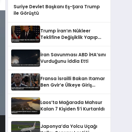
Suriye Devlet Başkanı Eş-Şara Trump
ile Görüştü
Trump İran’ın Nükleer
Teklifine Değişiklik Yapıp
Geri Gönderdi
İran Savunması ABD İHA’sını
Vurduğunu İddia Etti
Fransa İsrailli Bakan Itamar
Ben Gvir’e Ülkeye Giriş
Yasağı Uyguladı
Laos’ta Mağarada Mahsur
Kalan 7 Kişiden 5’i Kurtarıldı
Japonya’da Yolcu Uçağı