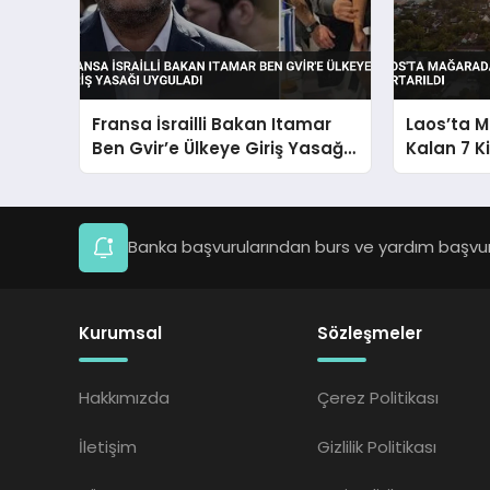
Fransa İsrailli Bakan Itamar
Laos’ta 
Ben Gvir’e Ülkeye Giriş Yasağı
Kalan 7 Ki
Uyguladı
Banka başvurularından burs ve yardım başvuru
Kurumsal
Sözleşmeler
Hakkımızda
Çerez Politikası
İletişim
Gizlilik Politikası