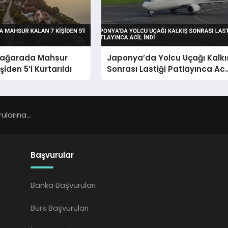
Mağarada Mahsur
Japonya’da Yolcu Uçağı Kalkı
şiden 5’i Kurtarıldı
Sonrası Lastiği Patlayınca Aci
İndi
larına...
Başvurular
Banka Başvuruları
Burs Başvuruları