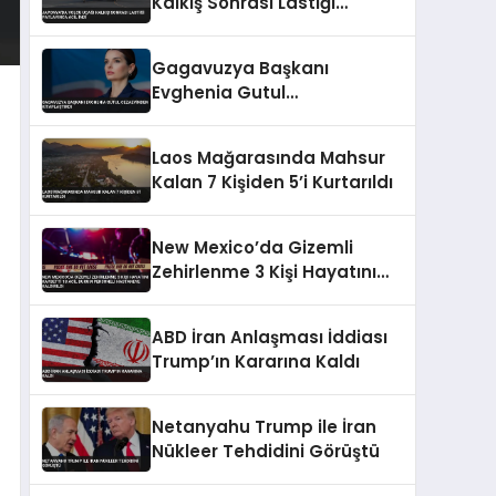
Kalkış Sonrası Lastiği
Patlayınca Acil İndi
Gagavuzya Başkanı
Evghenia Gutul
Cezaevinden Kitaplaştırdı
Laos Mağarasında Mahsur
Kalan 7 Kişiden 5’i Kurtarıldı
New Mexico’da Gizemli
Zehirlenme 3 Kişi Hayatını
Kaybetti 18 Acil Durum
Personeli Hastaneye
ABD İran Anlaşması İddiası
Kaldırıldı
Trump’ın Kararına Kaldı
Netanyahu Trump ile İran
Nükleer Tehdidini Görüştü