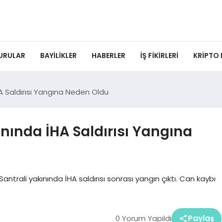
URULAR
BAYILIKLER
HABERLER
İŞ FIKIRLERI
KRIPTO
HA Saldırısı Yangına Neden Oldu
ınında İHA Saldırısı Yangına
 Santrali yakınında İHA saldırısı sonrası yangın çıktı. Can kaybı
0 Yorum Yapıldı
Paylaş