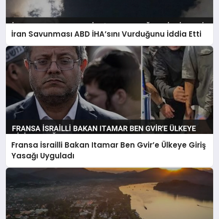
İran Savunması ABD İHA’sını Vurduğunu İddia Etti
Fransa İsrailli Bakan Itamar Ben Gvir’e Ülkeye Giriş
Yasağı Uyguladı