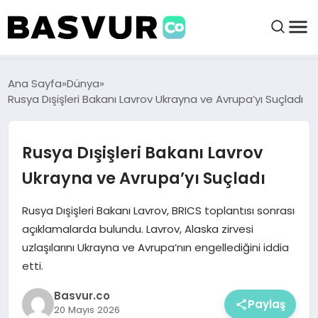
felix markets 360
felix markets app
felix markets forex
felix markets online
felix markets güvenilir mi
BAŞVURULAR
Ana Sayfa
Dünya
Rusya Dışişleri Bakanı Lavrov Ukrayna ve Avrupa’yı Suçladı
BAYILIKLER
Rusya Dışişleri Bakanı Lavrov
HABERLER
Ukrayna ve Avrupa’yı Suçladı
İŞ FIKIRLERI
Rusya Dışişleri Bakanı Lavrov, BRICS toplantısı sonrası
açıklamalarda bulundu. Lavrov, Alaska zirvesi
uzlaşılarını Ukrayna ve Avrupa’nın engellediğini iddia
KRIPTO HABER
etti.
Basvur.co
Paylaş
20 Mayıs 2026