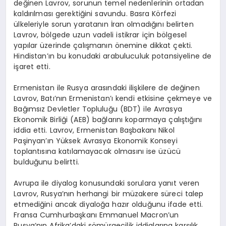
değinen Lavrov, sorunun temel nedenlerinin ortadan
kaldırılması gerektiğini savundu. Basra Körfezi
ülkeleriyle sorun yaratanın İran olmadığını belirten
Lavrov, bölgede uzun vadeli istikrar için bölgesel
yapılar üzerinde çalışmanın önemine dikkat çekti.
Hindistan’ın bu konudaki arabuluculuk potansiyeline de
işaret etti.
Ermenistan ile Rusya arasındaki ilişkilere de değinen
Lavrov, Batı’nın Ermenistan’ı kendi etkisine çekmeye ve
Bağımsız Devletler Topluluğu (BDT) ile Avrasya
Ekonomik Birliği (AEB) bağlarını koparmaya çalıştığını
iddia etti. Lavrov, Ermenistan Başbakanı Nikol
Paşinyan’ın Yüksek Avrasya Ekonomik Konseyi
toplantısına katılamayacak olmasını ise üzücü
bulduğunu belirtti.
Avrupa ile diyalog konusundaki sorulara yanıt veren
Lavrov, Rusya’nın herhangi bir müzakere süreci talep
etmediğini ancak diyaloğa hazır olduğunu ifade etti.
Fransa Cumhurbaşkanı Emmanuel Macron’un
Rusya’nın Afrika’daki sömürgecilik iddialarına karşılık