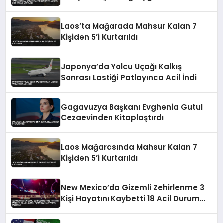
Laos’ta Mağarada Mahsur Kalan 7
Kişiden 5’i Kurtarıldı
Japonya’da Yolcu Uçağı Kalkış
Sonrası Lastiği Patlayınca Acil İndi
Gagavuzya Başkanı Evghenia Gutul
Cezaevinden Kitaplaştırdı
Laos Mağarasında Mahsur Kalan 7
Kişiden 5’i Kurtarıldı
New Mexico’da Gizemli Zehirlenme 3
Kişi Hayatını Kaybetti 18 Acil Durum
Personeli Hastaneye Kaldırıldı