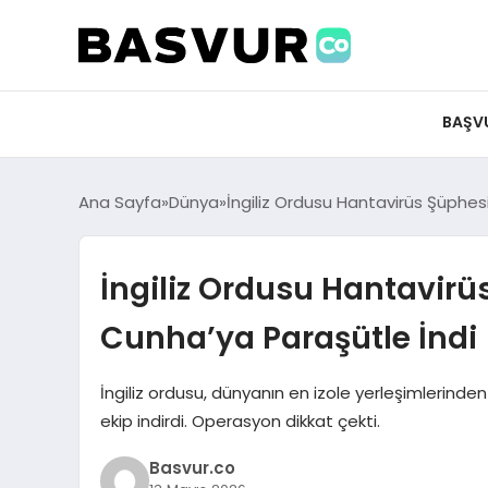
BAŞV
Ana Sayfa
Dünya
İngiliz Ordusu Hantavirüs Şüphes
İngiliz Ordusu Hantavirü
Cunha’ya Paraşütle İndi
İngiliz ordusu, dünyanın en izole yerleşimlerinde
ekip indirdi. Operasyon dikkat çekti.
Basvur.co