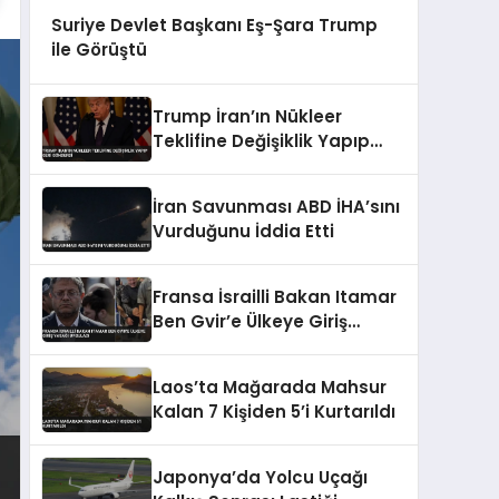
Suriye Devlet Başkanı Eş-Şara Trump
ile Görüştü
Trump İran’ın Nükleer
Teklifine Değişiklik Yapıp
Geri Gönderdi
İran Savunması ABD İHA’sını
Vurduğunu İddia Etti
Fransa İsrailli Bakan Itamar
Ben Gvir’e Ülkeye Giriş
Yasağı Uyguladı
Laos’ta Mağarada Mahsur
Kalan 7 Kişiden 5’i Kurtarıldı
Japonya’da Yolcu Uçağı