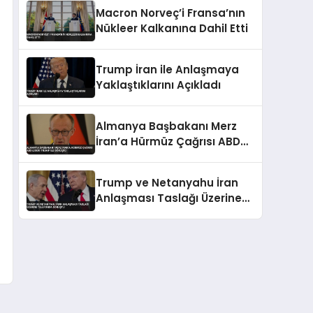
Macron Norveç’i Fransa’nın
Nükleer Kalkanına Dahil Etti
Trump İran ile Anlaşmaya
Yaklaştıklarını Açıkladı
Almanya Başbakanı Merz
İran’a Hürmüz Çağrısı ABD
Lideri Trump İle Görüştü
Trump ve Netanyahu İran
Anlaşması Taslağı Üzerine
Telefonda Görüştü