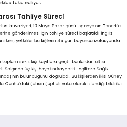
lde takip ediliyor.
rası Tahliye Süreci
s kruvaziyeri, 10 Mayıs Pazar günü İspanya’nın Tenerife
rine gönderilmesi için tahliye süreci başlatıldı. İngiliz
nırken, yetkililer bu kişilerin 45 gün boyunca izolasyonda
toplam sekiz kişi kayıtlara geçti; bunlardan altısı
di. Salgında üç kişi hayatını kaybetti. İngiltere Sağlık
tandaşının bulunduğunu doğruladı. Bu kişilerden ikisi Güney
 Cunha’daki şahsın şüpheli vaka olarak izlendiği bildirildi.