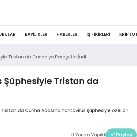
URULAR
BAYILIKLER
HABERLER
İŞ FIKIRLERI
KRIPTO
iyle Tristan da Cunha’ya Paraşütle İndi
s Şüphesiyle Tristan da
n Tristan da Cunha Adası’na hantavirüs şüphesiyle özel bir
0 Yorum Yapıldı
Paylaş