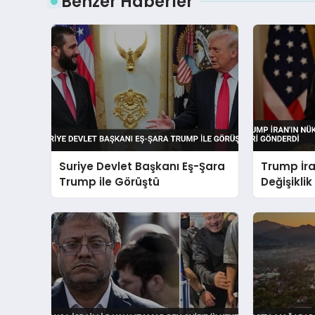
Benzer Haberler
Suriye Devlet Başkanı Eş-Şara
Trump İra
Trump ile Görüştü
Değişikli