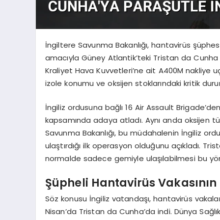
İngiltere Savunma Bakanlığı, hantavirüs şüphesi
amacıyla Güney Atlantik’teki Tristan da Cunha A
Kraliyet Hava Kuvvetleri’ne ait A400M nakliye 
izole konumu ve oksijen stoklarındaki kritik dur
İngiliz ordusuna bağlı 16 Air Assault Brigade’den 
kapsamında adaya atladı. Aynı anda oksijen tüpl
Savunma Bakanlığı, bu müdahalenin İngiliz ordu
ulaştırdığı ilk operasyon olduğunu açıkladı. T
normalde sadece gemiyle ulaşılabilmesi bu yönt
Şüpheli Hantavirüs Vakasının 
Söz konusu İngiliz vatandaşı, hantavirüs vakal
Nisan’da Tristan da Cunha’da indi. Dünya Sağlık 