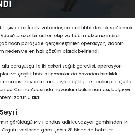
 taşıyan bir İngiliz vatandaşına acil tıbbi destek sağlamak
dası’na özel bir askeri ekip ve tıbbi malzeme indirdi.
uçağından paraşütle gerçekleştirilen operasyon, adanın
um nedeniyle en hızlı çözüm olarak belirlendi.
altı paraşütçü ile iki askeri sağlık görevlisi, operasyon
eri ve çeşitli tıbbi ekipmanlar da havadan bırakıldı.
sunun insani yardım amacıyla sağlık personelini paraşütle
ristan da Cunha Adası’nda havaalanı bulunmaması, bölgeye
emi zorunlu kıldı.
Seyri
arının görüldüğü MV Hondius adlı kruvaziyer gemisinden 14
Örgütü verilerine göre, şahıs 28 Nisan’da belirtiler