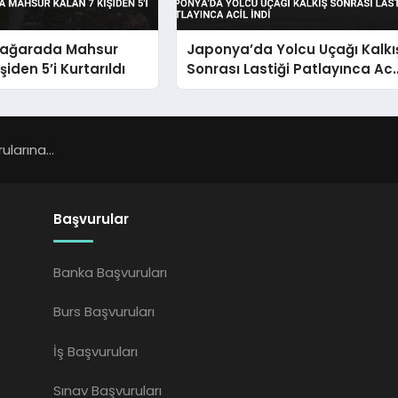
Mağarada Mahsur
Japonya’da Yolcu Uçağı Kalkı
şiden 5’i Kurtarıldı
Sonrası Lastiği Patlayınca Aci
İndi
larına...
Başvurular
Banka Başvuruları
Burs Başvuruları
İş Başvuruları
Sınav Başvuruları