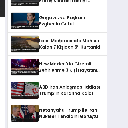
Kalkış Sonrası Lastiği
Patlayınca Acil İndi
Gagavuzya Başkanı
Evghenia Gutul
Cezaevinden Kitaplaştırdı
Laos Mağarasında Mahsur
Kalan 7 Kişiden 5’i Kurtarıldı
New Mexico’da Gizemli
Zehirlenme 3 Kişi Hayatını
Kaybetti 18 Acil Durum
Personeli Hastaneye
ABD İran Anlaşması İddiası
Kaldırıldı
Trump’ın Kararına Kaldı
Netanyahu Trump ile İran
Nükleer Tehdidini Görüştü