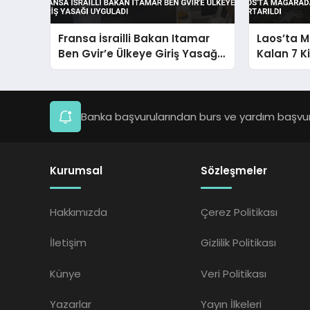
Fransa İsrailli Bakan Itamar
Laos’ta 
Ben Gvir’e Ülkeye Giriş Yasağı
Kalan 7 Ki
Uyguladı
Banka başvurularından burs ve yardım başvuru
Kurumsal
Sözleşmeler
Hakkımızda
Çerez Politikası
İletişim
Gizlilik Politikası
Künye
Veri Politikası
Yazarlar
Yayın İlkeleri