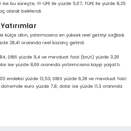
r ise bu süreçte, Yİ-ÜFE ile yüzde 5,07, TÜFE ile yüzde 8,25
ç olarak belirlendi.
ı Yatırımlar
e külçe altın, yatırımcısına en yüksek reel getiriyi sağladı.
yüzde 28,41 oranında reel kazanç getirdi.
5,84, DİBS yüzde 9,4 ve mevduat faizi (brüt) yüzde 3,26
olar ise yüzde 8,69 oranında yatırımcısına kayıp yaşattı.
T 100 endeksi yüzde 12,53, DİBS yüzde 6,28 ve mevduat faizi
Bu dönemde euro yüzde 7,8, dolar ise yüzde 11,3 oranında