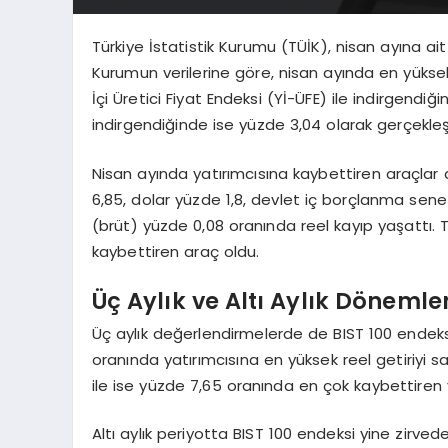
Türkiye İstatistik Kurumu (TÜİK), nisan ayına ait f
Kurumun verilerine göre, nisan ayında en yüksek a
İçi Üretici Fiyat Endeksi (Yİ-ÜFE) ile indirgendiğ
indirgendiğinde ise yüzde 3,04 olarak gerçekleş
Nisan ayında yatırımcısına kaybettiren araçlar d
6,85, dolar yüzde 1,8, devlet iç borçlanma sene
(brüt) yüzde 0,08 oranında reel kayıp yaşattı. T
kaybettiren araç oldu.
Üç Aylık ve Altı Aylık Döneml
Üç aylık değerlendirmelerde de BIST 100 endeksi ö
oranında yatırımcısına en yüksek reel getiriyi s
ile ise yüzde 7,65 oranında en çok kaybettiren y
Altı aylık periyotta BIST 100 endeksi yine zirvede