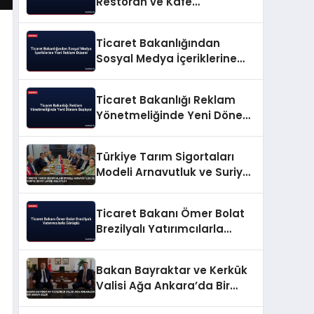
Restoran ve Kafe
İşletmelerine Yeni Kurallar
Ticaret Bakanlığından
Sosyal Medya İçeriklerine
Yeni Reklam Düzeni
Ticaret Bakanlığı Reklam
Yönetmeliğinde Yeni Dönem
Başlıyor
Türkiye Tarım Sigortaları
Modeli Arnavutluk ve Suriye
Heyetlerine Anlatıldı
Ticaret Bakanı Ömer Bolat
Brezilyalı Yatırımcılarla
Görüştü
Bakan Bayraktar ve Kerkük
Valisi Ağa Ankara’da Bir
Araya Geldi