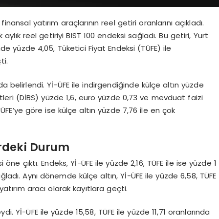
inansal yatırım araçlarının reel getiri oranlarını açıkladı.
ylık reel getiriyi BIST 100 endeksi sağladı. Bu getiri, Yurt
inde yüzde 4,05, Tüketici Fiyat Endeksi (TÜFE) ile
ti.
a belirlendi. Yİ-ÜFE ile indirgendiğinde külçe altın yüzde
tleri (DİBS) yüzde 1,6, euro yüzde 0,73 ve mevduat faizi
ÜFE’ye göre ise külçe altın yüzde 7,76 ile en çok
erdeki Durum
ne çıktı. Endeks, Yİ-ÜFE ile yüzde 2,16, TÜFE ile ise yüzde 1
ağladı. Aynı dönemde külçe altın, Yİ-ÜFE ile yüzde 6,58, TÜFE
atırım aracı olarak kayıtlara geçti.
ydi. Yİ-ÜFE ile yüzde 15,58, TÜFE ile yüzde 11,71 oranlarında