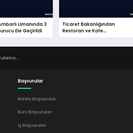
Ambarlı Limanında 3
Ticaret Bakanlığından
urucu Ele Geçirildi
Restoran ve Kafe
İşletmelerine Yeni Kurallar
larına...
Başvurular
Banka Başvuruları
Burs Başvuruları
İş Başvuruları