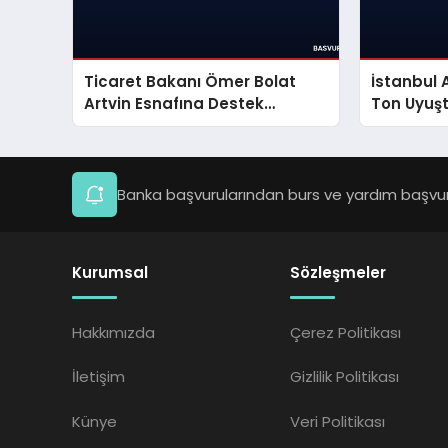
Ticaret Bakanı Ömer Bolat
İstanbul 
Artvin Esnafına Destek
Ton Uyuşt
Paketini Açıkladı
Banka başvurularından burs ve yardım başvuru
Kurumsal
Sözleşmeler
Hakkımızda
Çerez Politikası
İletişim
Gizlilik Politikası
Künye
Veri Politikası