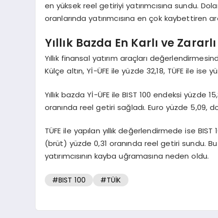
en yüksek reel getiriyi yatırımcısına sundu. Dola
oranlarında yatırımcısına en çok kaybettiren ara
Yıllık Bazda En Karlı ve Zararl
Yıllık finansal yatırım araçları değerlendirmesind
Külçe altın, Yİ-ÜFE ile yüzde 32,18, TÜFE ile ise 
Yıllık bazda Yİ-ÜFE ile BIST 100 endeksi yüzde 1
oranında reel getiri sağladı. Euro yüzde 5,09, d
TÜFE ile yapılan yıllık değerlendirmede ise BIS
(brüt) yüzde 0,31 oranında reel getiri sundu. 
yatırımcısının kayba uğramasına neden oldu.
#BIST 100
#TÜİK