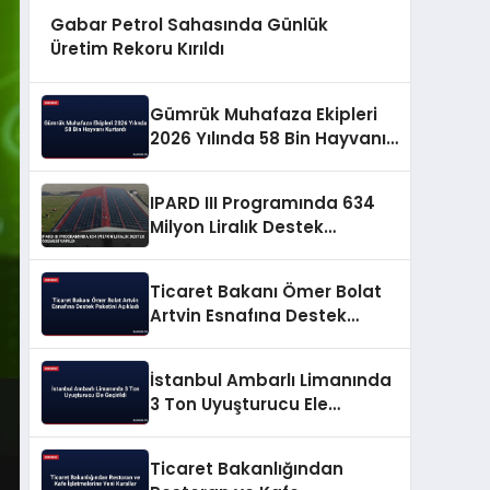
Gabar Petrol Sahasında Günlük
Üretim Rekoru Kırıldı
Gümrük Muhafaza Ekipleri
2026 Yılında 58 Bin Hayvanı
Kurtardı
IPARD III Programında 634
Milyon Liralık Destek
Ödemesi Yapıldı
Ticaret Bakanı Ömer Bolat
Artvin Esnafına Destek
Paketini Açıkladı
İstanbul Ambarlı Limanında
3 Ton Uyuşturucu Ele
Geçirildi
Ticaret Bakanlığından