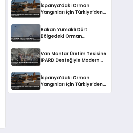
İspanya’daki Orman
Yangınları İçin Türkiye’den
Hava Desteği
Bakan Yumaklı Dört
Bölgedeki Orman
Yangınlarının Kontrol Altına
Alındığını Duyurdu
Van Mantar Üretim Tesisine
IPARD Desteğiyle Modern
Altyapı
İspanya’daki Orman
Yangınları İçin Türkiye’den
Hava Desteği