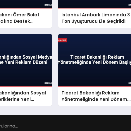
akanı Ömer Bolat
İstanbul Ambarlı Limanında 3
nafına Destek
Ton Uyuşturucu Ele Geçirildi
Açıkladı
akanlığından Sosyal
Ticaret Bakanlığı Reklam
riklerine Yeni
Yönetmeliğinde Yeni Dönem
üzeni
Başlıyor
larına...