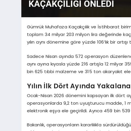
Gümrük Muhafaza Kaçakçılık ve İstihbarat birimle
toplam 34 milyar 203 milyon lira değerinde k
yılın aynı dönemine göre yüzde 106’lık bir artışı 
Sadece Nisan ayında 572 operasyon düzenlendi. 
aynı ayına kıyasla yüzde 216 artışla 12 milyar 35
bin 625 tıbbi malzeme ve 315 ton akaryakıt ele g
Yılın İlk Dört Ayında Yakalan
Ocak-Nisan 2026 dönemini kapsayan ilk dört ay
operasyonlarda 9,2 ton uyuşturucu madde, 1 mi
elektronik eşya ele geçirildi. Ayrıca 459 bin 5
Bakanlık, operasyonların kararlılıkla sürdürüldüğü