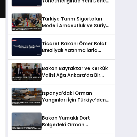
Yönetmeliğinde Yeni Dönem
Başlıyor
Türkiye Tarım Sigortaları
Modeli Arnavutluk ve Suriye
Heyetlerine Anlatıldı
Ticaret Bakanı Ömer Bolat
Brezilyalı Yatırımcılarla
Görüştü
Bakan Bayraktar ve Kerkük
Valisi Ağa Ankara’da Bir
Araya Geldi
İspanya’daki Orman
Yangınları İçin Türkiye’den
Hava Desteği
Bakan Yumaklı Dört
Bölgedeki Orman
Yangınlarının Kontrol Altına