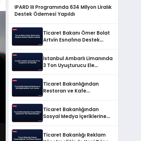
IPARD III Programında 634 Milyon Liralık
Destek Ödemesi Yapıldı
Ticaret Bakanı Ömer Bolat
Artvin Esnafına Destek
Paketini Açıkladı
İstanbul Ambarlı Limanında
3 Ton Uyuşturucu Ele
Geçirildi
Ticaret Bakanlığından
Restoran ve Kafe
İşletmelerine Yeni Kurallar
Ticaret Bakanlığından
Sosyal Medya İçeriklerine
Yeni Reklam Düzeni
Ticaret Bakanlığı Reklam