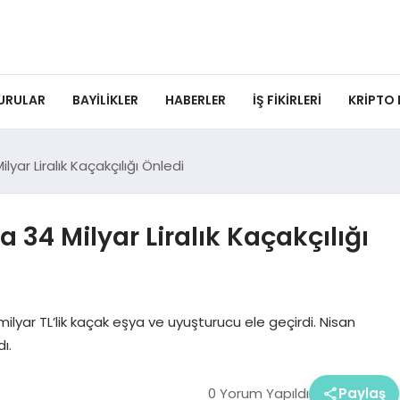
URULAR
BAYILIKLER
HABERLER
İŞ FIKIRLERI
KRIPTO
ar Liralık Kaçakçılığı Önledi
4 Milyar Liralık Kaçakçılığı
milyar TL’lik kaçak eşya ve uyuşturucu ele geçirdi. Nisan
ı.
0 Yorum Yapıldı
Paylaş