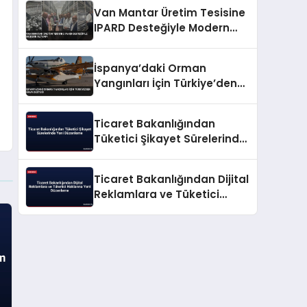
Alındığını Duyurdu
Van Mantar Üretim Tesisine
IPARD Desteğiyle Modern
Altyapı
İspanya’daki Orman
Yangınları İçin Türkiye’den
Hava Desteği
Ticaret Bakanlığından
Tüketici Şikayet Sürelerinde
Yeni Düzenleme
Ticaret Bakanlığından Dijital
Reklamlara ve Tüketici
Haklarına Yeni Düzenleme