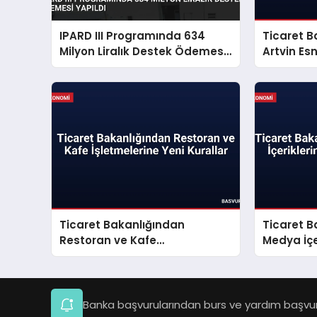
IPARD III Programında 634
Ticaret B
Milyon Liralık Destek Ödemesi
Artvin Es
Yapıldı
Paketini 
Ticaret Bakanlığından
Ticaret B
Restoran ve Kafe
Medya İçe
İşletmelerine Yeni Kurallar
Reklam D
Banka başvurularından burs ve yardım başvuru