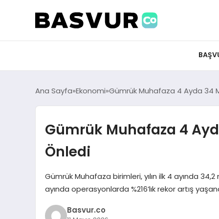
felix markets 360
felix markets app
felix markets forex
felix markets online
felix markets güvenilir mi
BAŞV
Ana Sayfa
Ekonomi
Gümrük Muhafaza 4 Ayda 34 Mily
Gümrük Muhafaza 4 Ayda 3
Önledi
Gümrük Muhafaza birimleri, yılın ilk 4 ayında 34,2 
ayında operasyonlarda %216’lık rekor artış yaşand
Basvur.co