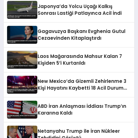
Japonya’da Yolcu Uçağı Kalkış
Sonrası Lastiği Patlayınca Acil İndi
Gagavuzya Başkanı Evghenia Gutul
Cezaevinden Kitaplaştırdı
Laos Mağarasında Mahsur Kalan 7
Kişiden 5’i Kurtarıldı
New Mexico’da Gizemli Zehirlenme 3
Kişi Hayatını Kaybetti 18 Acil Durum
Personeli Hastaneye Kaldırıldı
ABD İran Anlaşması İddiası Trump’ın
Kararına Kaldı
Netanyahu Trump ile İran Nükleer
Tehdidini Görüştü