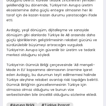
olduğunu belirtti. Küresel tedarik zincirlerinin yeniden
şekillendiği bu dönemde, Türkiye’nin Avrupa üretim
ekosistemine daha güçlü entegre olmasının her iki
taraf için de kazan-kazan durumu yaratacağını ifade
etti.
Avdagiç, yeşil dönüşüm, dijitalleşme ve sanayide
dönüşüm gibi alanlarda Türkiye ile AB arasında daha
güçlü işbirliklerinin geliştirilmesinin rekabet gücünü ve
sürdürülebilir büyümeyi artıracağını vurguladı.
Türkiye’nin Avrupa için güvenilir bir üretim ve tedarik
merkezi olduğunu söyledi.
Türkiye’nin Gümrük Birliği çerçevesinde ‘AB menşeli-
Made in EU’ kapsamına alınmasının önemine işaret
eden Avdagiç, bu durumun teyit edilmemesi halinde
Türkiye aleyhine rekabet avantajı riski taşıdığını belirtti.
Gümrük Birliği’nin güncellenmesinin Türkiye için
olmazsa olmaz olduğunu ve bunun vize
serbestisinden bile öncelikli olduğunu sözlerine ekledi.
#Avrupa Birliği
#Türkiye ihracat