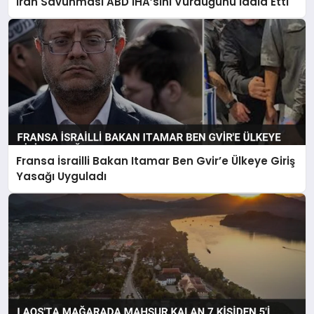
İran Savunması ABD İHA’sını Vurduğunu İddia Etti
Fransa İsrailli Bakan Itamar Ben Gvir’e Ülkeye Giriş
Yasağı Uyguladı