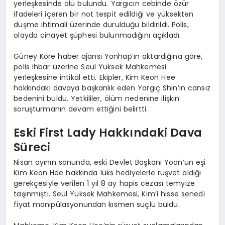
yerleşkesinde ölü bulundu. Yargıcın cebinde özür
ifadeleri içeren bir not tespit edildiği ve yüksekten
düşme ihtimali üzerinde durulduğu bildirildi. Polis,
olayda cinayet şüphesi bulunmadığını açıkladı.
Güney Kore haber ajansı Yonhap’ın aktardığına göre,
polis ihbar üzerine Seul Yüksek Mahkemesi
yerleşkesine intikal etti. Ekipler, Kim Keon Hee
hakkındaki davaya başkanlık eden Yargıç Shin’in cansız
bedenini buldu. Yetkililer, ölüm nedenine ilişkin
soruşturmanın devam ettiğini belirtti.
Eski First Lady Hakkındaki Dava
Süreci
Nisan ayının sonunda, eski Devlet Başkanı Yoon’un eşi
Kim Keon Hee hakkında lüks hediyelerle rüşvet aldığı
gerekçesiyle verilen 1 yıl 8 ay hapis cezası temyize
taşınmıştı. Seul Yüksek Mahkemesi, Kim’i hisse senedi
fiyat manipülasyonundan kısmen suçlu buldu.