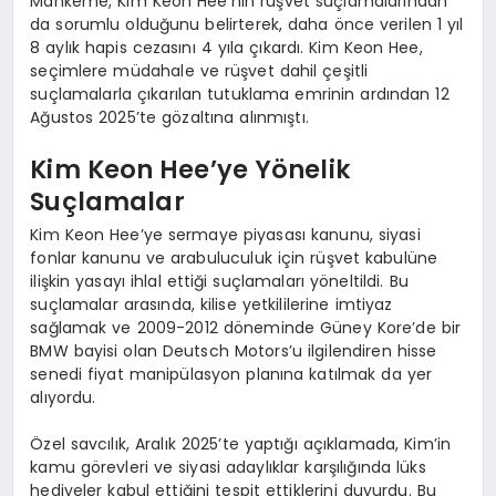
Mahkeme, Kim Keon Hee’nin rüşvet suçlamalarından
da sorumlu olduğunu belirterek, daha önce verilen 1 yıl
8 aylık hapis cezasını 4 yıla çıkardı. Kim Keon Hee,
seçimlere müdahale ve rüşvet dahil çeşitli
suçlamalarla çıkarılan tutuklama emrinin ardından 12
Ağustos 2025’te gözaltına alınmıştı.
Kim Keon Hee’ye Yönelik
Suçlamalar
Kim Keon Hee’ye sermaye piyasası kanunu, siyasi
fonlar kanunu ve arabuluculuk için rüşvet kabulüne
ilişkin yasayı ihlal ettiği suçlamaları yöneltildi. Bu
suçlamalar arasında, kilise yetkililerine imtiyaz
sağlamak ve 2009-2012 döneminde Güney Kore’de bir
BMW bayisi olan Deutsch Motors’u ilgilendiren hisse
senedi fiyat manipülasyon planına katılmak da yer
alıyordu.
Özel savcılık, Aralık 2025’te yaptığı açıklamada, Kim’in
kamu görevleri ve siyasi adaylıklar karşılığında lüks
hediyeler kabul ettiğini tespit ettiklerini duyurdu. Bu