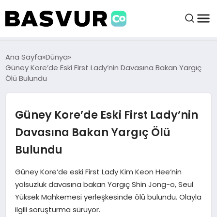
BAŞVURULAR
Ana Sayfa
Dünya
Güney Kore’de Eski First Lady’nin Davasına Bakan Yargıç
Ölü Bulundu
BAYILIKLER
Güney Kore’de Eski First Lady’nin
HABERLER
Davasına Bakan Yargıç Ölü
İŞ FIKIRLERI
Bulundu
KRIPTO HABER
Güney Kore’de eski First Lady Kim Keon Hee’nin
yolsuzluk davasına bakan Yargıç Shin Jong-o, Seul
Yüksek Mahkemesi yerleşkesinde ölü bulundu. Olayla
ilgili soruşturma sürüyor.