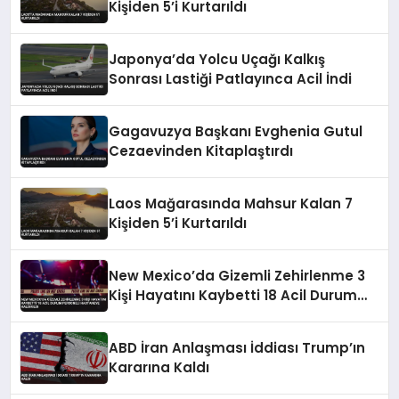
Kişiden 5’i Kurtarıldı
Japonya’da Yolcu Uçağı Kalkış
Sonrası Lastiği Patlayınca Acil İndi
Gagavuzya Başkanı Evghenia Gutul
Cezaevinden Kitaplaştırdı
Laos Mağarasında Mahsur Kalan 7
Kişiden 5’i Kurtarıldı
New Mexico’da Gizemli Zehirlenme 3
Kişi Hayatını Kaybetti 18 Acil Durum
Personeli Hastaneye Kaldırıldı
ABD İran Anlaşması İddiası Trump’ın
Kararına Kaldı