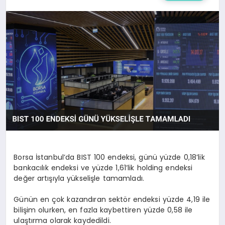
Borsa İstanbul’da BIST 100 endeksi, günü yüzde 0,18’lik
bankacılık endeksi ve yüzde 1,61’lik holding endeksi
değer artışıyla yükselişle tamamladı.
Günün en çok kazandıran sektör endeksi yüzde 4,19 ile
bilişim olurken, en fazla kaybettiren yüzde 0,58 ile
ulaştırma olarak kaydedildi.