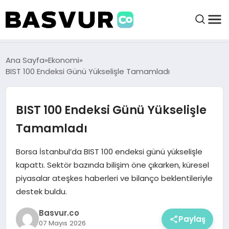
felix markets 360
felix markets app
felix markets forex
felix markets online
felix markets güvenilir mi
BAŞVURULAR
Ana Sayfa
Ekonomi
BIST 100 Endeksi Günü Yükselişle Tamamladı
BAYILIKLER
BIST 100 Endeksi Günü Yükselişle
HABERLER
Tamamladı
İŞ FIKIRLERI
Borsa İstanbul’da BIST 100 endeksi günü yükselişle
kapattı. Sektör bazında bilişim öne çıkarken, küresel
piyasalar ateşkes haberleri ve bilanço beklentileriyle
KRIPTO HABER
destek buldu.
Basvur.co
Paylaş
07 Mayıs 2026