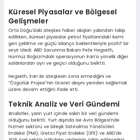
Küresel Piyasalar ve Bölgesel
Gelişmeler
Orta Doğu’daki ateşkes haber akışları yakından takip
edilirken, küresel piyasalar petrol fiyatlarındaki kısmi
geri çekilme ve güçlü bilanço beklentileriyle pozitif bir
seyir izledi. ABD Savunma Bakanı Pete Hegseth,
Hürmüz Boğazı’ndaki operasyonun İran’a yönelik diğer
saldırılardan ayrı ve geçici olduğunu belirtti.
Hegseth, İran ile ateşkesin sona ermediğini ve
“Özgürlük Projesi”nin ticaret akışını yeniden sağlamak
üzere devam ettiğini ifade etti.
Teknik Analiz ve Veri Gündemi
Analistler, yarın yurt içinde sakin bir veri gündemi
olduğunu belirtti. Yurt dışında ise Avro Bölgesi’nde
hizmet sektörü ve bileşik Satınalma Yöneticileri
Endeksi (PMI), Üretici Fiyat Endeksi (ÜFE) ve ABD’de
ADP özel sektör istihdam verilerinin takip edileceğini