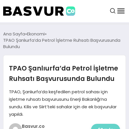
BAŞVURULAR
Ana Sayfa
Ekonomi
TPAO Şanlıurfa’da Petrol İşletme Ruhsatı Başvurusunda
Bulundu
BAYILIKLER
TPAO Şanlıurfa’da Petrol İşletme
HABERLER
Ruhsatı Başvurusunda Bulundu
İŞ FIKIRLERI
TPAO, Şanlıurfa’da keşfedilen petrol sahası için
işletme ruhsatı başvurusunu Enerji Bakanlığı’na
KRIPTO HABER
sundu. Kilis ve Siirt’teki sahalar için de ek başvurular
yapıldı.
Basvur.co