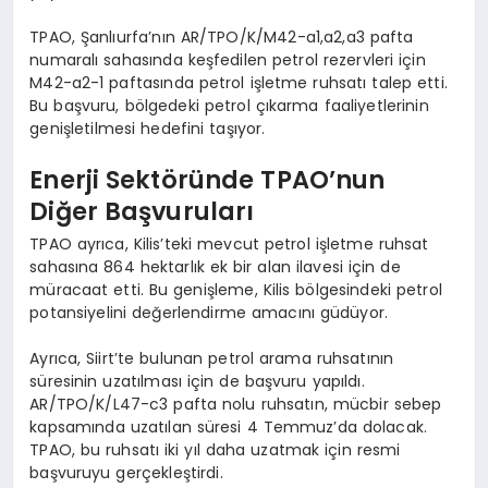
TPAO, Şanlıurfa’nın AR/TPO/K/M42-a1,a2,a3 pafta
numaralı sahasında keşfedilen petrol rezervleri için
M42-a2-1 paftasında petrol işletme ruhsatı talep etti.
Bu başvuru, bölgedeki petrol çıkarma faaliyetlerinin
genişletilmesi hedefini taşıyor.
Enerji Sektöründe TPAO’nun
Diğer Başvuruları
TPAO ayrıca, Kilis’teki mevcut petrol işletme ruhsat
sahasına 864 hektarlık ek bir alan ilavesi için de
müracaat etti. Bu genişleme, Kilis bölgesindeki petrol
potansiyelini değerlendirme amacını güdüyor.
Ayrıca, Siirt’te bulunan petrol arama ruhsatının
süresinin uzatılması için de başvuru yapıldı.
AR/TPO/K/L47-c3 pafta nolu ruhsatın, mücbir sebep
kapsamında uzatılan süresi 4 Temmuz’da dolacak.
TPAO, bu ruhsatı iki yıl daha uzatmak için resmi
başvuruyu gerçekleştirdi.