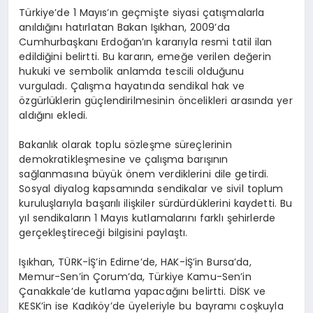
Türkiye’de 1 Mayıs’ın geçmişte siyasi çatışmalarla
anıldığını hatırlatan Bakan Işıkhan, 2009’da
Cumhurbaşkanı Erdoğan’ın kararıyla resmi tatil ilan
edildiğini belirtti. Bu kararın, emeğe verilen değerin
hukuki ve sembolik anlamda tescili olduğunu
vurguladı. Çalışma hayatında sendikal hak ve
özgürlüklerin güçlendirilmesinin öncelikleri arasında yer
aldığını ekledi.
Bakanlık olarak toplu sözleşme süreçlerinin
demokratikleşmesine ve çalışma barışının
sağlanmasına büyük önem verdiklerini dile getirdi.
Sosyal diyalog kapsamında sendikalar ve sivil toplum
kuruluşlarıyla başarılı ilişkiler sürdürdüklerini kaydetti. Bu
yıl sendikaların 1 Mayıs kutlamalarını farklı şehirlerde
gerçekleştireceği bilgisini paylaştı.
Işıkhan, TÜRK-İŞ’in Edirne’de, HAK-İŞ’in Bursa’da,
Memur-Sen’in Çorum’da, Türkiye Kamu-Sen’in
Çanakkale’de kutlama yapacağını belirtti. DİSK ve
KESK’in ise Kadıköy’de üyeleriyle bu bayramı coşkuyla