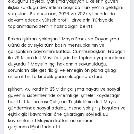
olduğunu söyledi. Çatışma yaşayan ülkelerin güven
ilişkisi kurduğu devletlerin başında Türkiye’nin geldiğini
vurguladı. Bu durumun, 2026 ve 2027 yıllarında da
devam edecek yüksek profilli zirvelerin Türkiye’de
toplanmasına zemin hazırladığını belirtti.
Bakan Işıkhan, yaklaşan 1 Mayıs Emek ve Dayanışma
Günü dolayısıyla tüm basın mensuplarının ve
çalışanların bayramını kutladı. Cumhurbaşkanı Erdoğan
ile 29 Nisan’da 1 Mayıs’a ilişkin bir toplantı yapacaklarını
duyurdu. 1 Mayıs’ın işçi haklarının savunulduğu,
sorunların dile getirildiği ve emeğin ön plana çıktığı
anlamlı bir farkındalık günü olduğunu aktardı.
Işıkhan, AK Parti’nin 25 yıldır çalışma hayatı ve sosyal
güvenlik sistemlerinde önemli gelişmeler kaydettiğini
belirtti. Uluslararası Çalışma Teşkilatı’nın da 1 Mayıs
gündeminde sosyal adalet, insana yakışır iş koşulları ve
eşitlik gibi kavramları öne çıkardığını söyledi. Bu
kavramların 1 Mayıs’ın kutlanma amacını
güçlendirdiğini ifade etti.