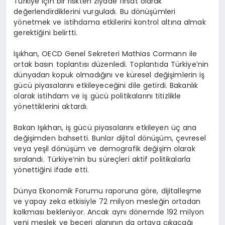
Türkiye için bir riskten ziyade fırsat olarak
değerlendirdiklerini vurguladı. Bu dönüşümleri
yönetmek ve istihdama etkilerini kontrol altına almak
gerektiğini belirtti.
Işıkhan, OECD Genel Sekreteri Mathias Cormann ile
ortak basın toplantısı düzenledi. Toplantıda Türkiye’nin
dünyadan kopuk olmadığını ve küresel değişimlerin iş
gücü piyasalarını etkileyeceğini dile getirdi. Bakanlık
olarak istihdam ve iş gücü politikalarını titizlikle
yönettiklerini aktardı.
Bakan Işıkhan, iş gücü piyasalarını etkileyen üç ana
değişimden bahsetti. Bunlar dijital dönüşüm, çevresel
veya yeşil dönüşüm ve demografik değişim olarak
sıralandı. Türkiye’nin bu süreçleri aktif politikalarla
yönettiğini ifade etti.
Dünya Ekonomik Forumu raporuna göre, dijitalleşme
ve yapay zeka etkisiyle 72 milyon mesleğin ortadan
kalkması bekleniyor. Ancak aynı dönemde 192 milyon
yeni meslek ve beceri alanının da ortaya çıkacağı