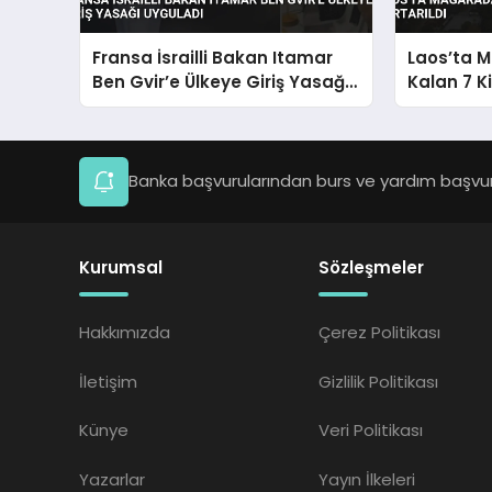
Fransa İsrailli Bakan Itamar
Laos’ta 
Ben Gvir’e Ülkeye Giriş Yasağı
Kalan 7 Ki
Uyguladı
Banka başvurularından burs ve yardım başvuru
Kurumsal
Sözleşmeler
Hakkımızda
Çerez Politikası
İletişim
Gizlilik Politikası
Künye
Veri Politikası
Yazarlar
Yayın İlkeleri