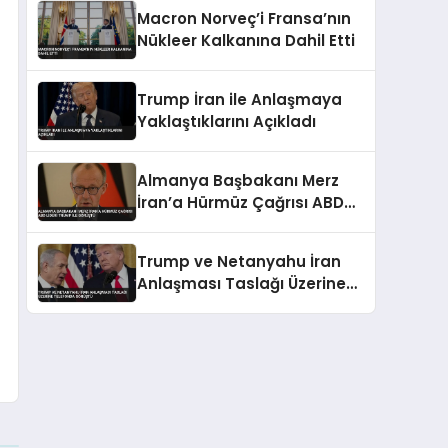
Macron Norveç’i Fransa’nın
Nükleer Kalkanına Dahil Etti
Trump İran ile Anlaşmaya
Yaklaştıklarını Açıkladı
Almanya Başbakanı Merz
İran’a Hürmüz Çağrısı ABD
Lideri Trump İle Görüştü
Trump ve Netanyahu İran
Anlaşması Taslağı Üzerine
Telefonda Görüştü