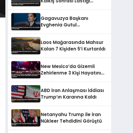
Kalkış Sonrası Lastiği
Patlayınca Acil İndi
Gagavuzya Başkanı
Evghenia Gutul
Cezaevinden Kitaplaştırdı
Laos Mağarasında Mahsur
Kalan 7 Kişiden 5’i Kurtarıldı
New Mexico’da Gizemli
Zehirlenme 3 Kişi Hayatını
Kaybetti 18 Acil Durum
Personeli Hastaneye
ABD İran Anlaşması İddiası
Kaldırıldı
Trump’ın Kararına Kaldı
Netanyahu Trump ile İran
Nükleer Tehdidini Görüştü