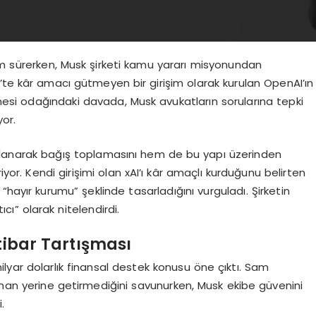
im sürerken, Musk şirketi kamu yararı misyonundan
’te kâr amacı gütmeyen bir girişim olarak kurulan OpenAI’ın
esi odağındaki davada, Musk avukatların sorularına tepki
or.
ullanarak bağış toplamasını hem de bu yapı üzerinden
iyor. Kendi girişimi olan xAI’ı kâr amaçlı kurduğunu belirten
n “hayır kurumu” şeklinde tasarladığını vurguladı. Şirketin
tıcı” olarak nitelendirdi.
İtibar Tartışması
lyar dolarlık finansal destek konusu öne çıktı. Sam
aman yerine getirmediğini savunurken, Musk ekibe güvenini
.