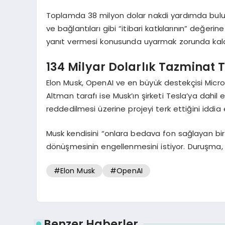
Toplamda 38 milyon dolar nakdi yardımda bulun
ve bağlantıları gibi “itibari katkılarının” değeri
yanıt vermesi konusunda uyarmak zorunda kald
134 Milyar Dolarlık Tazminat T
Elon Musk, OpenAI ve en büyük destekçisi Micro
Altman tarafı ise Musk’ın şirketi Tesla’ya dahi
reddedilmesi üzerine projeyi terk ettiğini iddia e
Musk kendisini “onlara bedava fon sağlayan bir 
dönüşmesinin engellenmesini istiyor. Duruşma
#Elon Musk
#OpenAI
Benzer Haberler