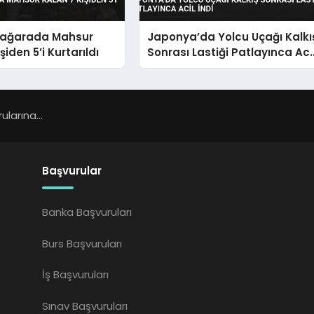
Mağarada Mahsur
Japonya’da Yolcu Uçağı Kalkı
şiden 5’i Kurtarıldı
Sonrası Lastiği Patlayınca Aci
İndi
larına...
Başvurular
Banka Başvuruları
Burs Başvuruları
İş Başvuruları
Sınav Başvuruları