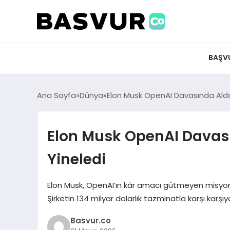
felix markets 360
felix markets app
felix markets forex
felix markets online
felix markets güvenilir mi
BAŞV
Ana Sayfa
Dünya
Elon Musk OpenAI Davasında Aldat
Elon Musk OpenAI Davası
Yineledi
Elon Musk, OpenAI’ın kâr amacı gütmeyen misyonu
Şirketin 134 milyar dolarlık tazminatla karşı karş
Basvur.co