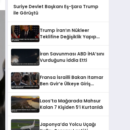
Suriye Devlet Başkanı Eş-Şara Trump
ile Görüştü
Trump İran’ın Nükleer
Teklifine Değişiklik Yapıp
Geri Gönderdi
İran Savunması ABD İHA’sını
Vurduğunu İddia Etti
Fransa İsrailli Bakan Itamar
Ben Gvir’e Ülkeye Giriş
Yasağı Uyguladı
Laos’ta Mağarada Mahsur
Kalan 7 Kişiden 5’i Kurtarıldı
Japonya’da Yolcu Uçağı