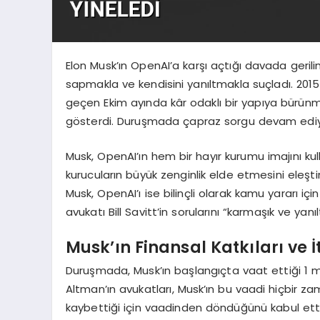
Elon Musk’ın OpenAI’a karşı açtığı davada geril
sapmakla ve kendisini yanıltmakla suçladı. 2015
geçen Ekim ayında kâr odaklı bir yapıya bürünm
gösterdi. Duruşmada çapraz sorgu devam ediy
Musk, OpenAI’ın hem bir hayır kurumu imajını k
kurucuların büyük zenginlik elde etmesini eleştir
Musk, OpenAI’ı ise bilinçli olarak kamu yararı içi
avukatı Bill Savitt’in sorularını “karmaşık ve yanıl
Musk’ın Finansal Katkıları ve 
Duruşmada, Musk’ın başlangıçta vaat ettiği 1 mi
Altman’ın avukatları, Musk’ın bu vaadi hiçbir z
kaybettiği için vaadinden döndüğünü kabul etti