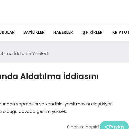
URULAR
BAYILIKLER
HABERLER
İŞ FIKIRLERI
KRIPTO
ılma İddiasını Yineledi
nda Aldatılma İddiasını
ndan sapmasını ve kendisini yanıltmasını eleştiriyor.
ıya olduğu davada gerilim yüksek.
0 Yorum Yapıldı
Paylaş