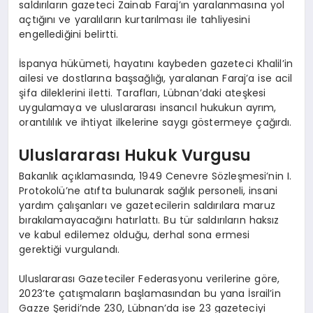
saldırıların gazeteci Zainab Faraj’ın yaralanmasına yol
açtığını ve yaralıların kurtarılması ile tahliyesini
engellediğini belirtti.
İspanya hükümeti, hayatını kaybeden gazeteci Khalil’in
ailesi ve dostlarına başsağlığı, yaralanan Faraj’a ise acil
şifa dileklerini iletti. Tarafları, Lübnan’daki ateşkesi
uygulamaya ve uluslararası insancıl hukukun ayrım,
orantılılık ve ihtiyat ilkelerine saygı göstermeye çağırdı.
Uluslararası Hukuk Vurgusu
Bakanlık açıklamasında, 1949 Cenevre Sözleşmesi’nin I.
Protokolü’ne atıfta bulunarak sağlık personeli, insani
yardım çalışanları ve gazetecilerin saldırılara maruz
bırakılamayacağını hatırlattı. Bu tür saldırıların haksız
ve kabul edilemez olduğu, derhal sona ermesi
gerektiği vurgulandı.
Uluslararası Gazeteciler Federasyonu verilerine göre,
2023’te çatışmaların başlamasından bu yana İsrail’in
Gazze Şeridi’nde 230, Lübnan’da ise 23 gazeteciyi