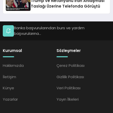
Trump ve Netanyahu İran Anlaşması
Taslağı Üzerine Telefonda Görüştü
Banka başvurularından burs ve yardım
başvurularına...
Kurumsal
Sözleşmeler
Hakkımızda
Çerez Politikası
İletişim
Gizlilik Politikası
Künye
Veri Politikası
Yazarlar
Yayın İlkeleri