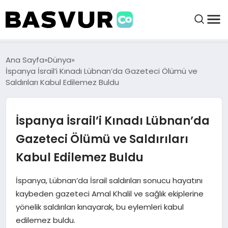
BAŞVURULAR
Ana Sayfa
Dünya
İspanya İsrail’i Kınadı Lübnan’da Gazeteci Ölümü ve
Saldırıları Kabul Edilemez Buldu
BAYILIKLER
İspanya İsrail’i Kınadı Lübnan’da
HABERLER
Gazeteci Ölümü ve Saldırıları
İŞ FIKIRLERI
Kabul Edilemez Buldu
KRIPTO HABER
İspanya, Lübnan’da İsrail saldırıları sonucu hayatını
kaybeden gazeteci Amal Khalil ve sağlık ekiplerine
yönelik saldırıları kınayarak, bu eylemleri kabul
edilemez buldu.