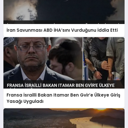
İran Savunması ABD İHA’sını Vurduğunu İddia Etti
Fransa İsrailli Bakan Itamar Ben Gvir’e Ülkeye Giriş
Yasağı Uyguladı