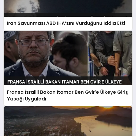
İran Savunması ABD İHA’sını Vurduğunu İddia Etti
Fransa İsrailli Bakan Itamar Ben Gvir’e Ülkeye Giriş
Yasağı Uyguladı