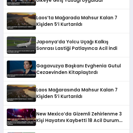
Ülkeye Giriş Yasağı Uyguladı
Laos’ta Mağarada Mahsur Kalan 7
Kişiden 5’i Kurtarıldı
Japonya’da Yolcu Uçağı Kalkış
Sonrası Lastiği Patlayınca Acil İndi
Gagavuzya Başkanı Evghenia Gutul
Cezaevinden Kitaplaştırdı
Laos Mağarasında Mahsur Kalan 7
Kişiden 5’i Kurtarıldı
New Mexico’da Gizemli Zehirlenme 3
Kişi Hayatını Kaybetti 18 Acil Durum
Personeli Hastaneye Kaldırıldı