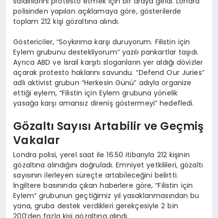
saldırılarını protesto etmek için bir araya geldi. Londra
polisinden yapılan açıklamaya göre, gösterilerde
toplam 212 kişi gözaltına alındı.
Göstericiler, “Soykırıma karşı duruyorum. Filistin için
Eylem grubunu destekliyorum” yazılı pankartlar taşıdı.
Ayrıca ABD ve İsrail karşıtı sloganların yer aldığı dövizler
açarak protesto haklarını savundu. “Defend Our Juries”
adlı aktivist grubun “Herkesin Günü” adıyla organize
ettiği eylem, “Filistin için Eylem grubuna yönelik
yasağa karşı amansız direniş göstermeyi” hedefledi.
Gözaltı Sayısı Artabilir ve Geçmiş
Vakalar
Londra polisi, yerel saat ile 16.50 itibarıyla 212 kişinin
gözaltına alındığını doğruladı. Emniyet yetkilileri, gözaltı
sayısının ilerleyen süreçte artabileceğini belirtti.
İngiltere basınında çıkan haberlere göre, “Filistin için
Eylem” grubunun geçtiğimiz yıl yasaklanmasından bu
yana, gruba destek verdikleri gerekçesiyle 2 bin
200’den fazla kişi gözaltına alındı.