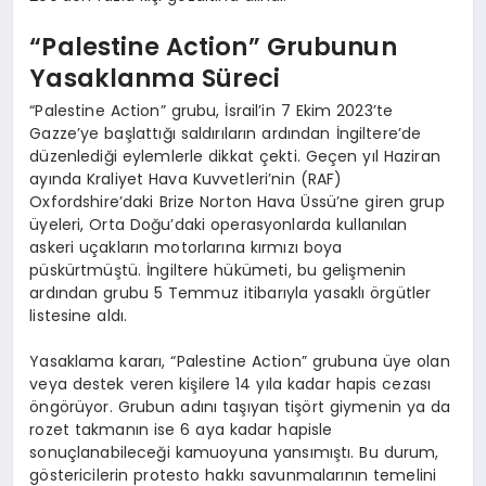
“Palestine Action” Grubunun
Yasaklanma Süreci
“Palestine Action” grubu, İsrail’in 7 Ekim 2023’te
Gazze’ye başlattığı saldırıların ardından İngiltere’de
düzenlediği eylemlerle dikkat çekti. Geçen yıl Haziran
ayında Kraliyet Hava Kuvvetleri’nin (RAF)
Oxfordshire’daki Brize Norton Hava Üssü’ne giren grup
üyeleri, Orta Doğu’daki operasyonlarda kullanılan
askeri uçakların motorlarına kırmızı boya
püskürtmüştü. İngiltere hükümeti, bu gelişmenin
ardından grubu 5 Temmuz itibarıyla yasaklı örgütler
listesine aldı.
Yasaklama kararı, “Palestine Action” grubuna üye olan
veya destek veren kişilere 14 yıla kadar hapis cezası
öngörüyor. Grubun adını taşıyan tişört giymenin ya da
rozet takmanın ise 6 aya kadar hapisle
sonuçlanabileceği kamuoyuna yansımıştı. Bu durum,
göstericilerin protesto hakkı savunmalarının temelini