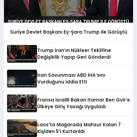
Suriye Devlet Başkanı Eş-Şara Trump ile Görüştü
Trump İran’ın Nükleer Teklifine
Değişiklik Yapıp Geri Gönderdi
İran Savunması ABD İHA’sını
Vurduğunu İddia Etti
Fransa İsrailli Bakan Itamar Ben Gvir’e
Ülkeye Giriş Yasağı Uyguladı
Laos’ta Mağarada Mahsur Kalan 7
Kişiden 5’i Kurtarıldı