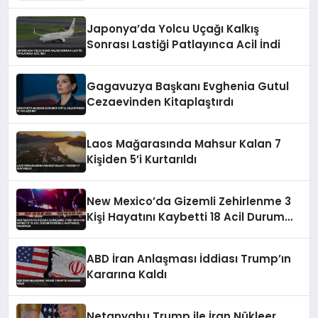
Japonya’da Yolcu Uçağı Kalkış
Sonrası Lastiği Patlayınca Acil İndi
Gagavuzya Başkanı Evghenia Gutul
Cezaevinden Kitaplaştırdı
Laos Mağarasında Mahsur Kalan 7
Kişiden 5’i Kurtarıldı
New Mexico’da Gizemli Zehirlenme 3
Kişi Hayatını Kaybetti 18 Acil Durum
Personeli Hastaneye Kaldırıldı
ABD İran Anlaşması İddiası Trump’ın
Kararına Kaldı
Netanyahu Trump ile İran Nükleer