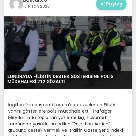
Basvur.co
Paylaş
13 Nisan 2026
İngiltere’nin başkenti Londra’da düzenlenen Filistin
yanlısı gösterilere polis müdahale etti. Trafalgar
Meydanı’nda toplanan yüzlerce kişi, hükümet
tarafından yasaklı ilan edilen “Palestine Action”
grubuna destek vermek ve İsrail’in Gazze Şeridi’ndeki