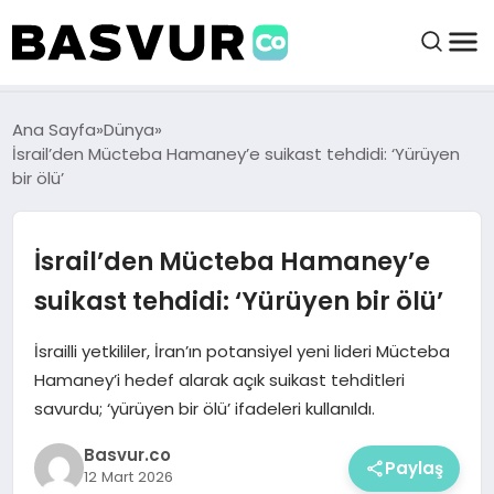
BAŞVURULAR
Ana Sayfa
Dünya
İsrail’den Mücteba Hamaney’e suikast tehdidi: ‘Yürüyen
bir ölü’
BAYILIKLER
İsrail’den Mücteba Hamaney’e
HABERLER
suikast tehdidi: ‘Yürüyen bir ölü’
İŞ FIKIRLERI
İsrailli yetkililer, İran’ın potansiyel yeni lideri Mücteba
Hamaney’i hedef alarak açık suikast tehditleri
KRIPTO HABER
savurdu; ‘yürüyen bir ölü’ ifadeleri kullanıldı.
Basvur.co
Paylaş
12 Mart 2026