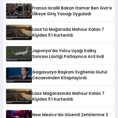
Fransa İsrailli Bakan Itamar Ben Gvir’e
Ülkeye Giriş Yasağı Uyguladı
Laos’ta Mağarada Mahsur Kalan 7
Kişiden 5’i Kurtarıldı
Japonya’da Yolcu Uçağı Kalkış
Sonrası Lastiği Patlayınca Acil İndi
Gagavuzya Başkanı Evghenia Gutul
Cezaevinden Kitaplaştırdı
Laos Mağarasında Mahsur Kalan 7
Kişiden 5’i Kurtarıldı
New Mexico’da Gizemli Zehirlenme 3