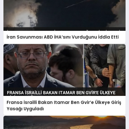
İran Savunması ABD İHA’sını Vurduğunu İddia Etti
Fransa İsrailli Bakan Itamar Ben Gvir’e Ülkeye Giriş
Yasağı Uyguladı