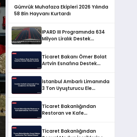
Gümrük Muhafaza Ekipleri 2026 Yılında
58 Bin Hayvanı Kurtardı
IPARD III Programında 634
Milyon Liralık Destek
Ödemesi Yapıldı
Ticaret Bakanı Ömer Bolat
Artvin Esnafına Destek
Paketini Açıkladı
İstanbul Ambarlı Limanında
3 Ton Uyuşturucu Ele
Geçirildi
Ticaret Bakanlığından
Restoran ve Kafe
İşletmelerine Yeni Kurallar
Ticaret Bakanlığından