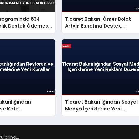
 Programında 634
Ticaret Bakanı Ömer Bolat
ralık Destek Ödemesi
Artvin Esnafına Destek
Paketini Açıkladı
akanlığından
Ticaret Bakanlığından Sosyal
 ve Kafe
Medya İçeriklerine Yeni
ine Yeni Kurallar
Reklam Düzeni
larına...