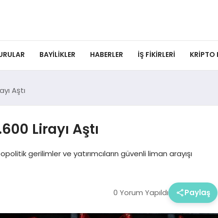
URULAR
BAYILIKLER
HABERLER
İŞ FIKIRLERI
KRIPTO
ayı Aştı
.600 Lirayı Aştı
eopolitik gerilimler ve yatırımcıların güvenli liman arayışı
0 Yorum Yapıldı
Paylaş