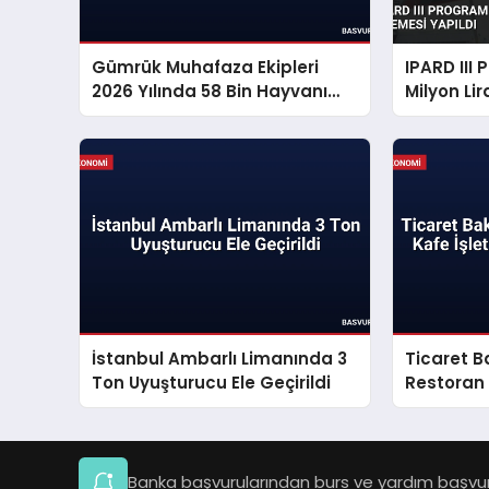
Gümrük Muhafaza Ekipleri
IPARD III
2026 Yılında 58 Bin Hayvanı
Milyon Li
Kurtardı
Yapıldı
İstanbul Ambarlı Limanında 3
Ticaret B
Ton Uyuşturucu Ele Geçirildi
Restoran
İşletmeler
Banka başvurularından burs ve yardım başvuru