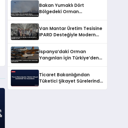
Bakan Yumaklı Dört
Bölgedeki Orman
Yangınlarının Kontrol Altına
Alındığını Duyurdu
Van Mantar Üretim Tesisine
IPARD Desteğiyle Modern
Altyapı
İspanya’daki Orman
Yangınları İçin Türkiye’den
Hava Desteği
Ticaret Bakanlığından
Tüketici Şikayet Sürelerinde
Yeni Düzenleme