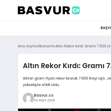
felix markets 360
felix markets app
felix markets forex
felix markets online
felix markets güvenilir mi
BAŞV
Ana Sayfa
Ekonomi
Altın Rekor Kırdı: Gramı 7.600 Lir
Altın Rekor Kırdı: Gramı 7
Altının gram fiyatı rekor kırarak 7.600 lirayı aştı. J
yükselişte etkili oldu.
Basvur.co
03 Mart 2026