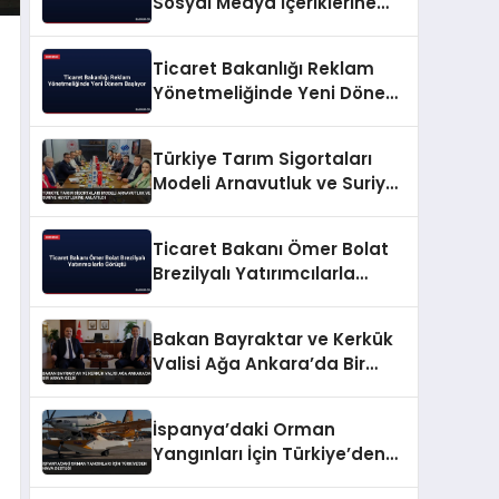
Sosyal Medya İçeriklerine
Yeni Reklam Düzeni
Ticaret Bakanlığı Reklam
Yönetmeliğinde Yeni Dönem
Başlıyor
Türkiye Tarım Sigortaları
Modeli Arnavutluk ve Suriye
Heyetlerine Anlatıldı
Ticaret Bakanı Ömer Bolat
Brezilyalı Yatırımcılarla
Görüştü
Bakan Bayraktar ve Kerkük
Valisi Ağa Ankara’da Bir
Araya Geldi
İspanya’daki Orman
Yangınları İçin Türkiye’den
Hava Desteği