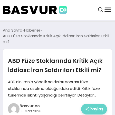
felix markets 360
felix markets app
felix markets forex
felix markets online
felix markets güvenilir mi
BAŞVURULAR
Ana Sayfa
Haberler
ABD Füze Stoklarında Kritik Açık İddiası: İran Saldırıları Etkili
mi?
BAYILIKLER
ABD Füze Stoklarında Kritik Açık
HABERLER
İddiası: İran Saldırıları Etkili mi?
İŞ FIKIRLERI
ABD’nin İran’a yönelik saldırıları sonrası füze
stoklarında azalma olduğu iddia edildi. Kritik füze
KRIPTO HABER
türlerinde sıkıntı yaşandığı belirtiliyor. Detaylar…
Basvur.co
Paylaş
03 Mart 2026