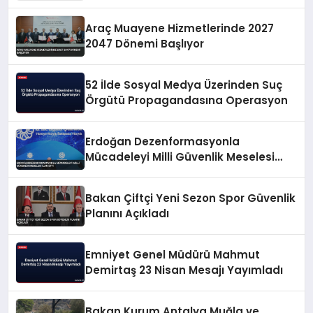
Araç Muayene Hizmetlerinde 2027
2047 Dönemi Başlıyor
52 İlde Sosyal Medya Üzerinden Suç
Örgütü Propagandasına Operasyon
Erdoğan Dezenformasyonla
Mücadeleyi Milli Güvenlik Meselesi
İlan Etti
Bakan Çiftçi Yeni Sezon Spor Güvenlik
Planını Açıkladı
Emniyet Genel Müdürü Mahmut
Demirtaş 23 Nisan Mesajı Yayımladı
Bakan Kurum Antalya Muğla ve