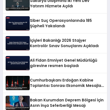
Sakarya Ulaşımına İki Yeni Dev
Yatırım Hizmete Açıldı
Siber Suç Operasyonlarında 185
Şüpheli Yakalandı
İçişleri Bakanlığı 2026 Stajyer
Kontrolör Sınav Sonuçlarını Açıkladı
Ali Fidan Emniyet Genel Müdürlüğü
görevine resmen başladı
Cumhurbaşkanı Erdoğan Kabine
Toplantısı Sonrası Ekonomik Mesajlar
Verdi
Bakan Kurumdan Deprem Bölgesi İçin
Asrın İnşa Seferberliği Mesajı