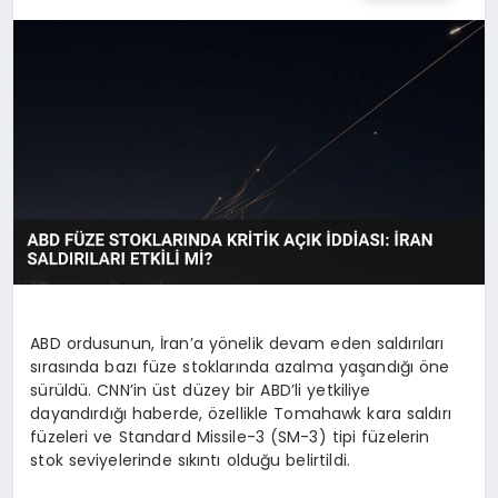
ABD ordusunun, İran’a yönelik devam eden saldırıları
sırasında bazı füze stoklarında azalma yaşandığı öne
sürüldü. CNN’in üst düzey bir ABD’li yetkiliye
dayandırdığı haberde, özellikle Tomahawk kara saldırı
füzeleri ve Standard Missile-3 (SM-3) tipi füzelerin
stok seviyelerinde sıkıntı olduğu belirtildi.