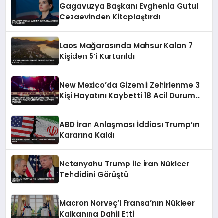
Gagavuzya Başkanı Evghenia Gutul
Cezaevinden Kitaplaştırdı
Laos Mağarasında Mahsur Kalan 7
Kişiden 5’i Kurtarıldı
New Mexico’da Gizemli Zehirlenme 3
Kişi Hayatını Kaybetti 18 Acil Durum
Personeli Hastaneye Kaldırıldı
ABD İran Anlaşması İddiası Trump’ın
Kararına Kaldı
Netanyahu Trump ile İran Nükleer
Tehdidini Görüştü
Macron Norveç’i Fransa’nın Nükleer
Kalkanına Dahil Etti