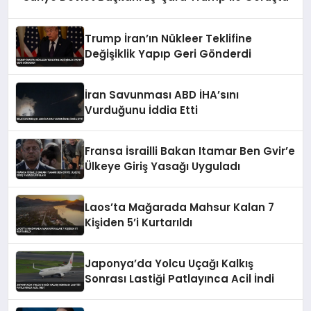
Trump İran’ın Nükleer Teklifine
Değişiklik Yapıp Geri Gönderdi
İran Savunması ABD İHA’sını
Vurduğunu İddia Etti
Fransa İsrailli Bakan Itamar Ben Gvir’e
Ülkeye Giriş Yasağı Uyguladı
Laos’ta Mağarada Mahsur Kalan 7
Kişiden 5’i Kurtarıldı
Japonya’da Yolcu Uçağı Kalkış
Sonrası Lastiği Patlayınca Acil İndi