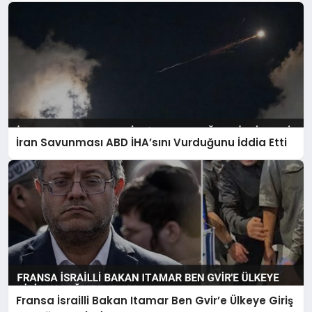
İran Savunması ABD İHA’sını Vurduğunu İddia Etti
Fransa İsrailli Bakan Itamar Ben Gvir’e Ülkeye Giriş