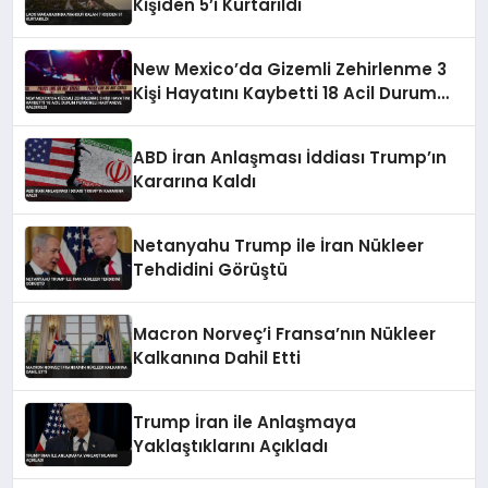
Kişiden 5’i Kurtarıldı
New Mexico’da Gizemli Zehirlenme 3
Kişi Hayatını Kaybetti 18 Acil Durum
Personeli Hastaneye Kaldırıldı
ABD İran Anlaşması İddiası Trump’ın
Kararına Kaldı
Netanyahu Trump ile İran Nükleer
Tehdidini Görüştü
Macron Norveç’i Fransa’nın Nükleer
Kalkanına Dahil Etti
Trump İran ile Anlaşmaya
Yaklaştıklarını Açıkladı