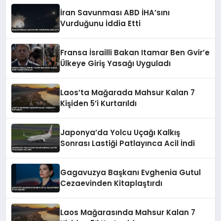
İran Savunması ABD İHA’sını
Vurduğunu İddia Etti
Fransa İsrailli Bakan Itamar Ben Gvir’e
Ülkeye Giriş Yasağı Uyguladı
Laos’ta Mağarada Mahsur Kalan 7
Kişiden 5’i Kurtarıldı
Japonya’da Yolcu Uçağı Kalkış
Sonrası Lastiği Patlayınca Acil İndi
Gagavuzya Başkanı Evghenia Gutul
Cezaevinden Kitaplaştırdı
Laos Mağarasında Mahsur Kalan 7