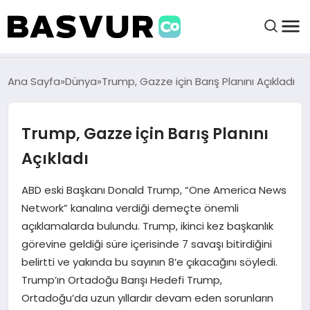
felix markets 360
felix markets app
felix markets forex
felix markets online
felix markets güvenilir mi
BAŞVURULAR
Ana Sayfa
Dünya
Trump, Gazze için Barış Planını Açıkladı
BAYILIKLER
Trump, Gazze için Barış Planını
Açıkladı
HABERLER
ABD eski Başkanı Donald Trump, “One America News
İŞ FIKIRLERI
Network” kanalına verdiği demeçte önemli
açıklamalarda bulundu. Trump, ikinci kez başkanlık
KRIPTO HABER
görevine geldiği süre içerisinde 7 savaşı bitirdiğini
belirtti ve yakında bu sayının 8’e çıkacağını söyledi.
Trump’ın Ortadoğu Barışı Hedefi Trump,
Ortadoğu’da uzun yıllardır devam eden sorunların