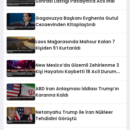
Sonrası Lastiği Patlayınca Acil İndi
Gagavuzya Başkanı Evghenia Gutul
Cezaevinden Kitaplaştırdı
Laos Mağarasında Mahsur Kalan 7
Kişiden 5’i Kurtarıldı
New Mexico’da Gizemli Zehirlenme 3
Kişi Hayatını Kaybetti 18 Acil Durum
Personeli Hastaneye Kaldırıldı
ABD İran Anlaşması İddiası Trump’ın
Kararına Kaldı
Netanyahu Trump ile İran Nükleer
Tehdidini Görüştü