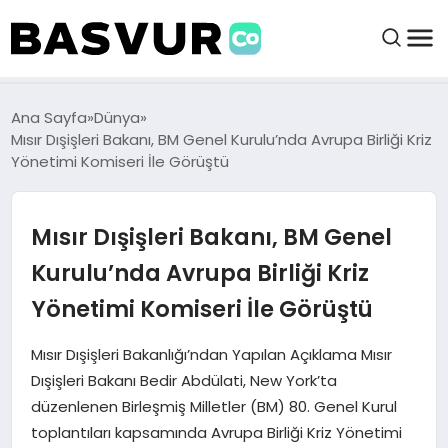
felix markets 360
felix markets app
felix markets forex
felix markets online
felix markets güvenilir mi
BAŞVURULAR
Ana Sayfa
Dünya
Mısır Dışişleri Bakanı, BM Genel Kurulu’nda Avrupa Birliği Kriz
Yönetimi Komiseri İle Görüştü
BAYILIKLER
Mısır Dışişleri Bakanı, BM Genel
HABERLER
Kurulu’nda Avrupa Birliği Kriz
İŞ FIKIRLERI
Yönetimi Komiseri İle Görüştü
KRIPTO HABER
Mısır Dışişleri Bakanlığı’ndan Yapılan Açıklama Mısır
Dışişleri Bakanı Bedir Abdülati, New York’ta
düzenlenen Birleşmiş Milletler (BM) 80. Genel Kurul
toplantıları kapsamında Avrupa Birliği Kriz Yönetimi