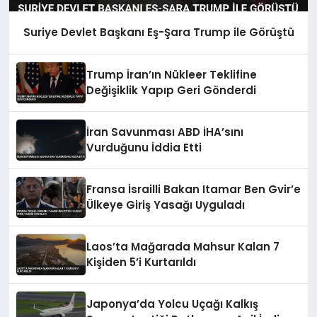
Suriye Devlet Başkanı Eş-Şara Trump ile Görüştü
Trump İran’ın Nükleer Teklifine
Değişiklik Yapıp Geri Gönderdi
İran Savunması ABD İHA’sını
Vurduğunu İddia Etti
Fransa İsrailli Bakan Itamar Ben Gvir’e
Ülkeye Giriş Yasağı Uyguladı
Laos’ta Mağarada Mahsur Kalan 7
Kişiden 5’i Kurtarıldı
Japonya’da Yolcu Uçağı Kalkış