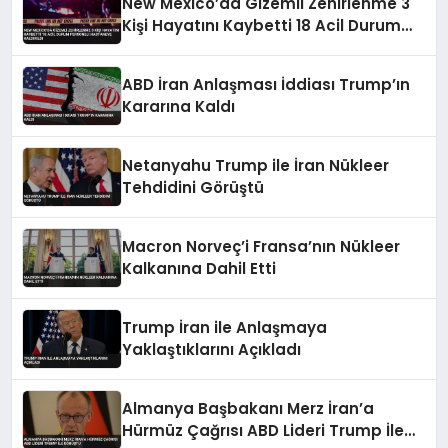
New Mexico’da Gizemli Zehirlenme 3
Kişi Hayatını Kaybetti 18 Acil Durum
Personeli Hastaneye Kaldırıldı
ABD İran Anlaşması İddiası Trump’ın
Kararına Kaldı
Netanyahu Trump ile İran Nükleer
Tehdidini Görüştü
Macron Norveç’i Fransa’nın Nükleer
Kalkanına Dahil Etti
Trump İran ile Anlaşmaya
Yaklaştıklarını Açıkladı
Almanya Başbakanı Merz İran’a
Hürmüz Çağrısı ABD Lideri Trump İle