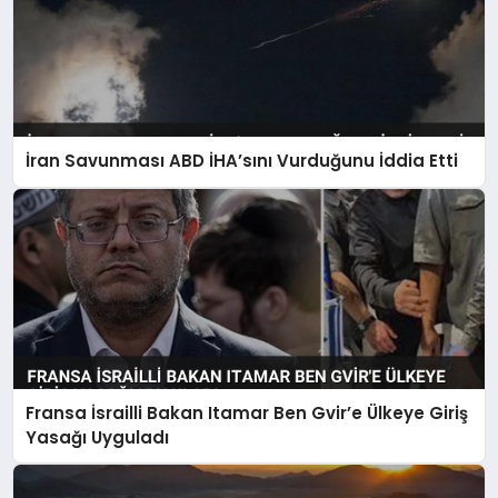
İran Savunması ABD İHA’sını Vurduğunu İddia Etti
Fransa İsrailli Bakan Itamar Ben Gvir’e Ülkeye Giriş
Yasağı Uyguladı