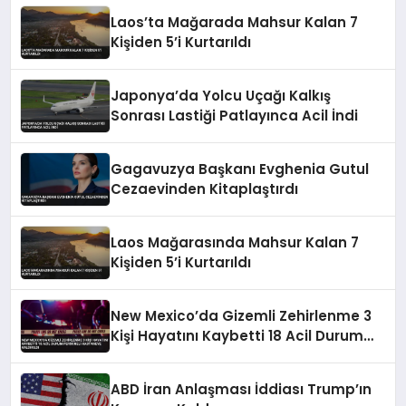
Laos’ta Mağarada Mahsur Kalan 7
Kişiden 5’i Kurtarıldı
Japonya’da Yolcu Uçağı Kalkış
Sonrası Lastiği Patlayınca Acil İndi
Gagavuzya Başkanı Evghenia Gutul
Cezaevinden Kitaplaştırdı
Laos Mağarasında Mahsur Kalan 7
Kişiden 5’i Kurtarıldı
New Mexico’da Gizemli Zehirlenme 3
Kişi Hayatını Kaybetti 18 Acil Durum
Personeli Hastaneye Kaldırıldı
ABD İran Anlaşması İddiası Trump’ın