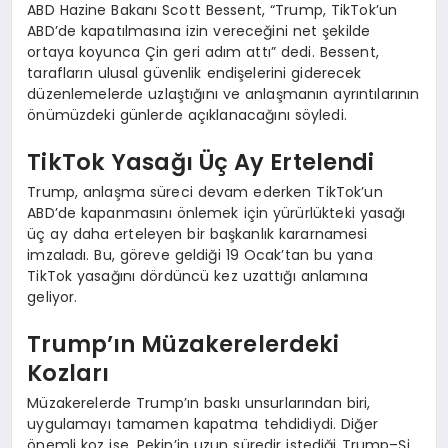
ABD Hazine Bakanı Scott Bessent, “Trump, TikTok’un
ABD’de kapatılmasına izin vereceğini net şekilde
ortaya koyunca Çin geri adım attı” dedi. Bessent,
tarafların ulusal güvenlik endişelerini giderecek
düzenlemelerde uzlaştığını ve anlaşmanın ayrıntılarının
önümüzdeki günlerde açıklanacağını söyledi.
TikTok Yasağı Üç Ay Ertelendi
Trump, anlaşma süreci devam ederken TikTok’un
ABD’de kapanmasını önlemek için yürürlükteki yasağı
üç ay daha erteleyen bir başkanlık kararnamesi
imzaladı. Bu, göreve geldiği 19 Ocak’tan bu yana
TikTok yasağını dördüncü kez uzattığı anlamına
geliyor.
Trump’ın Müzakerelerdeki
Kozları
Müzakerelerde Trump’ın baskı unsurlarından biri,
uygulamayı tamamen kapatma tehdidiydi. Diğer
önemli koz ise, Pekin’in uzun süredir istediği Trump–Şi