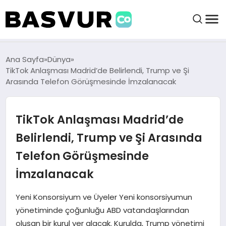
BAŞVURULAR
Ana Sayfa
Dünya
TikTok Anlaşması Madrid’de Belirlendi, Trump ve Şi
Arasında Telefon Görüşmesinde İmzalanacak
BAYILIKLER
TikTok Anlaşması Madrid’de
HABERLER
Belirlendi, Trump ve Şi Arasında
İŞ FIKIRLERI
Telefon Görüşmesinde
İmzalanacak
KRIPTO HABER
Yeni Konsorsiyum ve Üyeler Yeni konsorsiyumun
yönetiminde çoğunluğu ABD vatandaşlarından
oluşan bir kurul yer alacak. Kurulda, Trump yönetimi